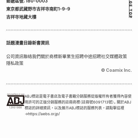
郵遞區號：180-0003
東京都武藏野市吉祥寺南町1-9-9
吉祥寺地藏大樓
話題
漫畫目錄
新書資訊
公司資訊
聯絡我們
關於商標
新畢業生招聘
中途招聘
社交媒體政策
隱私政策
© Coamix Inc.
ABJ標誌是電子書店及電子書籍分銷服務從版權所有者獲得內容使
用許可的正版分銷服務的註冊商標（註冊號6091713號）。關於ABJ
標誌的詳細資訊，以及展示ABJ標誌的服務列表，請點擊這裡
→
https://aebs.or.jp/