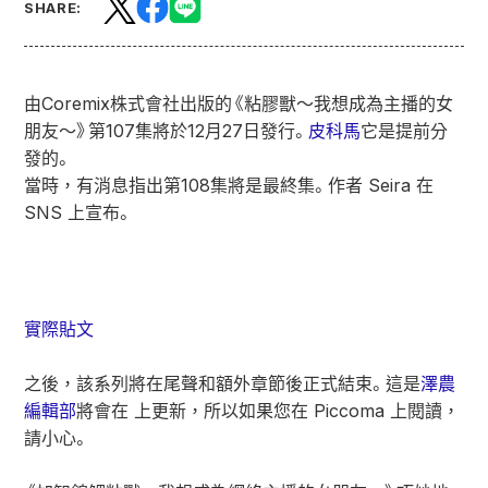
SHARE:
由Coremix株式會社出版的《粘膠獸～我想成為主播的女
朋友～》第107集將於12月27日發行。
皮科馬
它是提前分
發的。
當時，有消息指出第108集將是最終集。作者 Seira 在
SNS 上宣布。
實際貼文
之後，該系列將在尾聲和額外章節後正式結束。這是
澤農
編輯部
將會在 上更新，所以如果您在 Piccoma 上閱讀，
請小心。