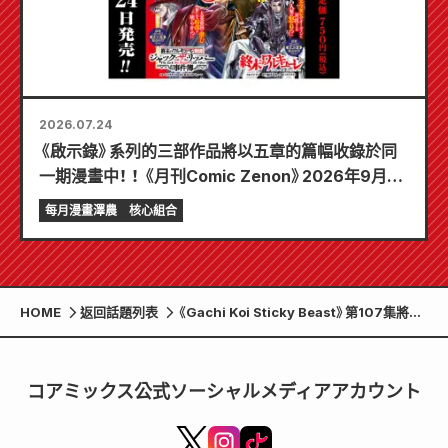
2026.07.24
《啟示錄》系列的三部作品將以五章的篇幅收錄於同
一期漫畫中！ ！ 《月刊Comic Zenon》2026年9月刊
將於7月24日發售！ ！
每月漫畫澤農
核心組合
HOME
返回話題列表
《Gachi Koi Sticky Beast》第107集將提
前發布，作者Seira在SNS上宣布下一集將
是最終集。
コアミックス公式ソーシャルメディアアカウント