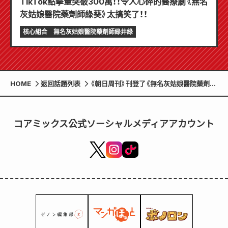
TikTok點擊量突破300萬！！令人心碎的醫療劇《無名
灰姑娘醫院藥劑師綠葵》太搞笑了！！
核心組合
無名灰姑娘醫院藥劑師綠井綠
HOME
返回話題列表
《朝日周刊》刊登了《無名灰姑娘醫院藥劑師
蒼井綠》和《第19期病歷德重彰訪談》！
コアミックス公式ソーシャルメディアアカウント