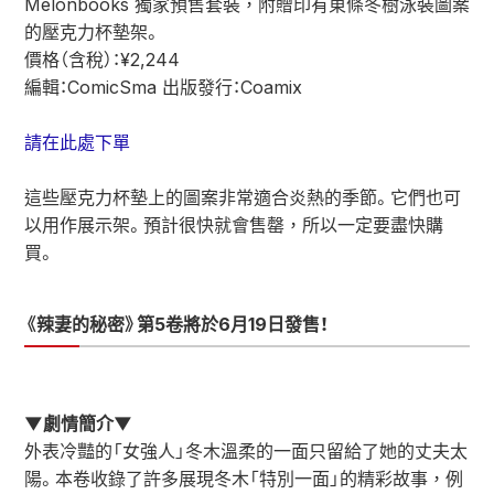
Melonbooks 獨家預售套裝，附贈印有東條冬樹泳裝圖案
的壓克力杯墊架。
價格（含稅）：¥2,244
編輯：ComicSma 出版發行：Coamix
請在此處下單
這些壓克力杯墊上的圖案非常適合炎熱的季節。它們也可
以用作展示架。預計很快就會售罄，所以一定要盡快購
買。
《辣妻的秘密》第5卷將於6月19日發售！
▼劇情簡介▼
外表冷豔的「女強人」冬木溫柔的一面只留給了她的丈夫太
陽。本卷收錄了許多展現冬木「特別一面」的精彩故事，例