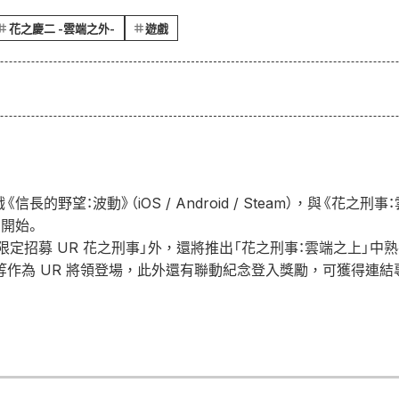
花之慶二 -雲端之外-
遊戲
信長的野望：波動》（iOS / Android / Steam），與《花之
期日開始。
限定招募 UR 花之刑事」外，還將推出「花之刑事：雲端之上」中
松」等作為 UR 將領登場，此外還有聯動紀念登入獎勵，可獲得連