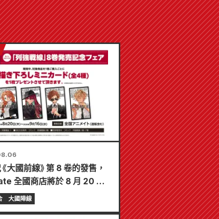
08.06
《大國前線》第 8 卷的發售，
ate 全國商店將於 8 月 20 日
辦限時展銷會，屆時可獲得特製
合
大國陣線
片（共 4 種）！