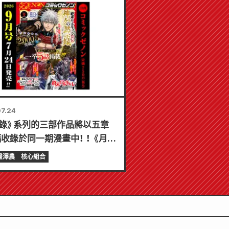
7.24
錄》系列的三部作品將以五章
收錄於同一期漫畫中！ ！ 《月刊
c Zenon》2026年9月刊將於
畫澤農
核心組合
4日發售！ ！