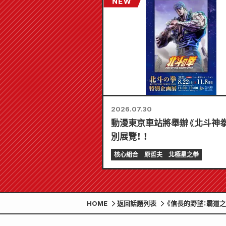
2026.07.30
動漫東京車站將舉辦《北斗神
別展覽！ ！
核心組合
原哲夫
北極星之拳
HOME
返回話題列表
《信長的野望：霸道