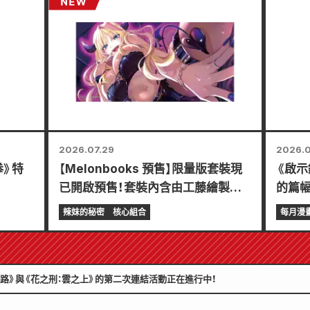
2026.07.29
2026.0
拳》特
【Melonbooks 預售】限量版套裝現
《啟示
已開啟預售！套裝內含由工藤繪製的
的篇幅
東條冬樹精美插畫特別版遊戲墊！
Comi
辣妹的秘密
核心組合
每月漫
《辣妹新娘的秘密》最新第6卷將於10
7月2
月20日發售！
之路》與《花之刑：雲之上》的第二次連結活動正在進行中！