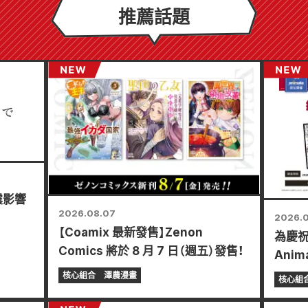
推薦話題
震影響
2026.08.07
2026.
【Coamix 最新發售】Zenon
為慶祝
Comics 將於 8 月 7 日（週五）發售！
Anim
起舉
核心組合
澤農漫畫
核心組
迷你卡