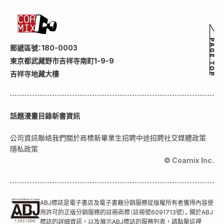
郵遞區號：180-0003
東京都武藏野市吉祥寺南町1-9-9
吉祥寺地藏大樓
話題
漫畫目錄
新書資訊
公司資訊
聯絡我們
關於商標
新畢業生招聘
中途招聘
社交媒體政策
隱私政策
© Coamix Inc.
ABJ標誌是電子書店及電子書籍分銷服務從版權所有者獲得內容使
用許可的正版分銷服務的註冊商標（註冊號6091713號）。關於ABJ
標誌的詳細資訊，以及展示ABJ標誌的服務列表，請點擊這裡