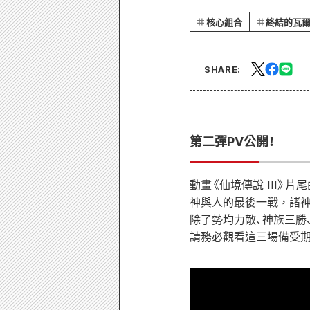
核心組合
終結的瓦
SHARE:
第二彈PV公開！
動畫《仙境傳說 III》片尾曲《
神與人的最後一戰，諸神
除了勢均力敵、神族三勝
請務必觀看這三場備受期