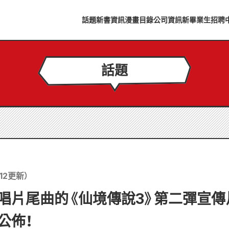
話題
新書資訊
漫畫目錄
公司資訊
新畢業生招聘
話題
12
更新）
唱片尾曲的《仙境傳說3》第二彈宣傳
公佈！