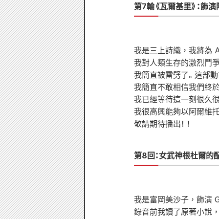
第7輪《瓦爾基里》：飾
我是三上詩織，我將為 Alv
我對人類生存的激烈鬥
我簡直被雷劈了。這部動
我簡直不敢相信我們終於
我已經等待這一刻很久很
我很高興能夠以阿爾維托 
敬請期待播出！ ！
第8回：女武神根杜爾的
我是富岡美沙子，飾演 Ge
錄音前我讀了原著小說，