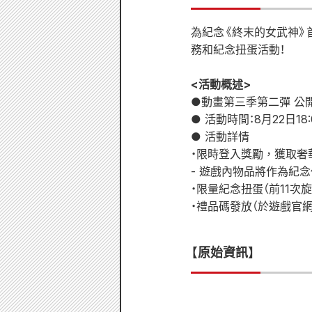
為紀念《終末的女武神》
務和紀念扭蛋活動！
<活動概述>
●動畫第三季第二彈 公
● 活動時間：8月22日18:
● 活動詳情
・限時登入獎勵，獲取奢
- 遊戲內物品將作為紀
・限量紀念扭蛋（前11次
・禮品碼發放（於遊戲官
【原始資訊】