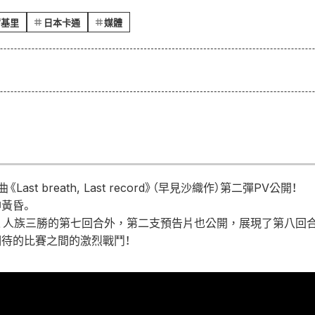
爾基里
日本卡通
媒體
Last breath, Last record》（早見沙織作）第二彈PV公開！
黃昏。
、人族三勝的第七回合外，第二支預告片也公開，展現了第八回合
待的比賽之間的激烈戰鬥！