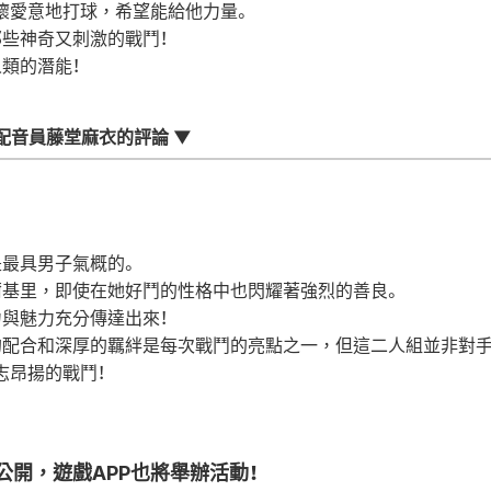
懷愛意地打球，希望能給他力量。
些神奇又刺激的戰鬥！
類的潛能！
配音員藤堂麻衣的評論 ▼
最具男子氣概的。
爾基里，即使在她好鬥的性格中也閃耀著強烈的善良。
與魅力充分傳達出來！
配合和深厚的羈絆是每次戰鬥的亮點之一，但這二人組並非對手
志昂揚的戰鬥！
公開，遊戲APP也將舉辦活動！