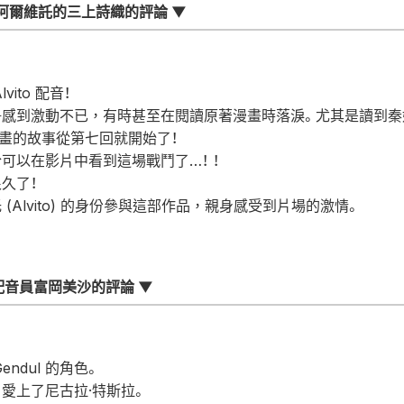
演阿爾維託的三上詩織的評論 ▼
ito 配音！
爭感到激動不已，有時甚至在閱讀原著漫畫時落淚。尤其是讀到秦
畫的故事從第七回就開始了！
可以在影片中看到這場戰鬥了…！ ！
久了！
(Alvito) 的身份參與這部作品，親身感受到片場的激情。
配音員富岡美沙的評論 ▼
ndul 的角色。
愛上了尼古拉·特斯拉。