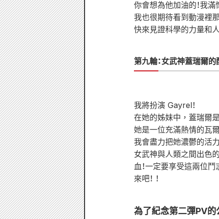
你會想為他加油的！我滿
我也很期待看到動漫裡那
快來見證科學的力量和人
第九輪：女武神蓋瑞爾的
我將扮演 Gayrel！
在她的姊妹中，蓋瑞爾是
她是一位充滿熱情的瓦
我會盡力把她濃鬱的活力
女武神與人類之間出色的
血！一定要享受這兩位鬥
來吧！ ！
為了紀念第二彈PV的