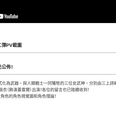
二彈PV截圖
公佈！
」儀式化為武器，與人類戰士一同犧牲的三位女武神，分別由三上詩
麻衣（飾演蓋雷爾）出演！各位的留言也已陸續收到！
角色的角色視覺圖和角色理論！