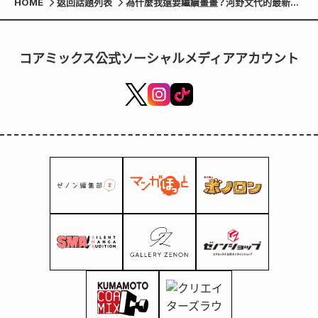
HOME
返回話題列表
為什麼我還要繼續畫畫？河野文代的最新短
篇小說《致藝術家》由 Zenon 編輯部出版。
作品也收錄於同日發售的《比治山先生、星之
聲、森林之歌：河野文代短篇小說集》中。
コアミックス公式ソーシャルメディアアカウント