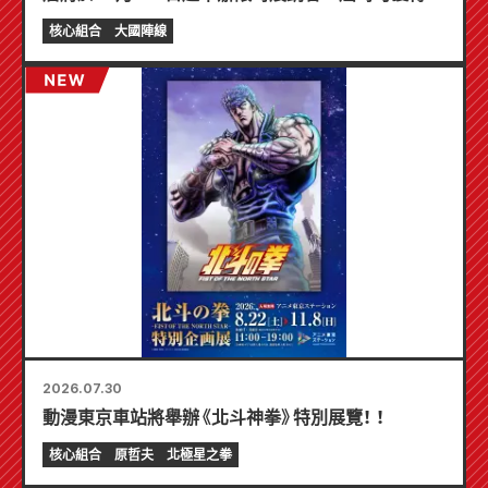
製迷你卡片（共 4 種）！
核心組合
大國陣線
2026.07.30
動漫東京車站將舉辦《北斗神拳》特別展覽！ ！
核心組合
原哲夫
北極星之拳