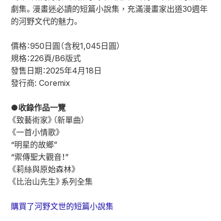
劇集。漫畫迷必讀的短篇小說集，充滿漫畫家出道30週年
的河野文代的魅力。
價格：950日圓（含稅1,045日圓）
規格：226頁/B6版式
發售日期：2025年4月18日
發行商: Coremix
●收錄作品一覽
《致藝術家》（新單曲）
《一首小情歌》
“明星的故鄉”
“禦傳聖大觀音！”
《莉絲與原始森林》
《比治山先生》系列全集
購買了河野文世的短篇小說集