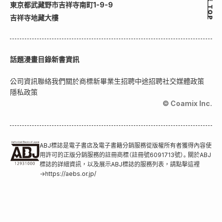
東京都武藏野市吉祥寺南町1-9-9
吉祥寺地藏大樓
話題
漫畫目錄
新書資訊
公司資訊
聯絡我們
關於商標
新畢業生招聘
中途招聘
社交媒體政策
隱私政策
© Coamix Inc.
ABJ標誌是電子書店及電子書籍分銷服務從版權所有者獲得內容使
用許可的正版分銷服務的註冊商標（註冊號6091713號）。關於ABJ
標誌的詳細資訊，以及展示ABJ標誌的服務列表，請點擊這裡
→
https://aebs.or.jp/