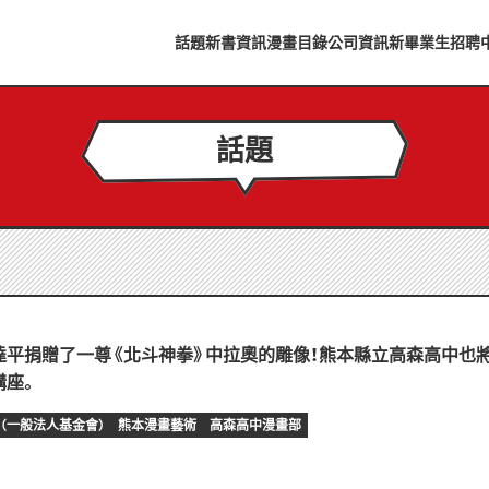
話題
新書資訊
漫畫目錄
公司資訊
新畢業生招聘
話題
達平捐贈了一尊《北斗神拳》中拉奧的雕像！熊本縣立高森高中也
講座。
（一般法人基金會）
熊本漫畫藝術
高森高中漫畫部