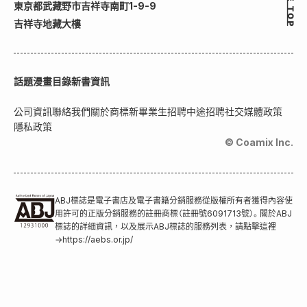
東京都武藏野市吉祥寺南町1-9-9
吉祥寺地藏大樓
話題
漫畫目錄
新書資訊
公司資訊
聯絡我們
關於商標
新畢業生招聘
中途招聘
社交媒體政策
隱私政策
© Coamix Inc.
ABJ標誌是電子書店及電子書籍分銷服務從版權所有者獲得內容使
用許可的正版分銷服務的註冊商標（註冊號6091713號）。關於ABJ
標誌的詳細資訊，以及展示ABJ標誌的服務列表，請點擊這裡
→
https://aebs.or.jp/