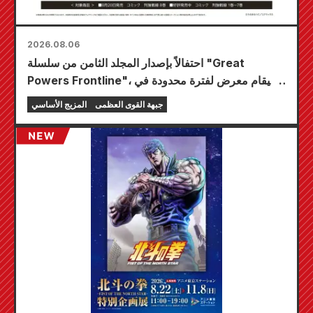
2026.08.06
احتفالاً بإصدار المجلد الثامن من سلسلة "Great
Powers Frontline"، سيقام معرض لفترة محدودة في
متاجر Animate في جميع أنحاء البلاد ابتداءً من 20
جبهة القوى العظمى
المزيج الأساسي
أغسطس، حيث يمكنك الحصول على بطاقة صغيرة
مرسومة خصيصًا (4 أنواع إجمالاً)!