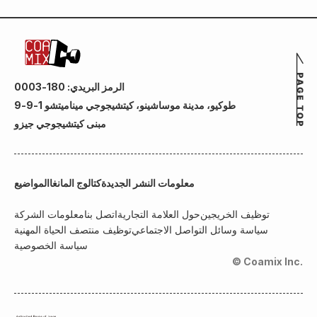
الرمز البريدي: 180-0003
طوكيو، مدينة موساشينو، كيتشيجوجي ميناميتشو 1-9-9
مبنى كيتشيجوجي جيزو
معلومات النشر الجديدة
كتالوج المانغا
المواضيع
توظيف الخريجين
حول العلامة التجارية
اتصل بنا
معلومات الشركة
سياسة وسائل التواصل الاجتماعي
توظيف منتصف الحياة المهنية
سياسة الخصوصية
© Coamix Inc.