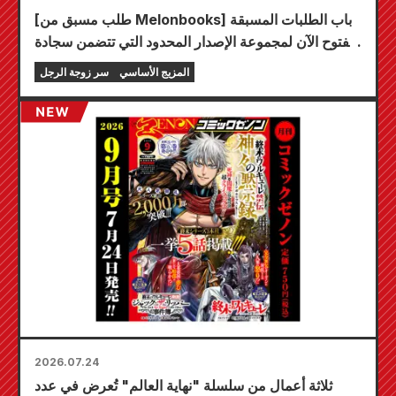
[طلب مسبق من Melonbooks] باب الطلبات المسبقة
مفتوح الآن لمجموعة الإصدار المحدود التي تتضمن سجادة
لعب مميزة تحمل رسمًا رائعًا لشخصية فويوكي توجو
المزيج الأساسي
سر زوجة الرجل
بريشة الفنان كودو! من المقرر إصدار المجلد السادس من
سلسلة "سر العروس" في 20 أكتوبر!
2026.07.24
ثلاثة أعمال من سلسلة "نهاية العالم" تُعرض في عدد