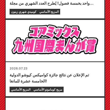
واحد بخمسة فصول! يُطرح العدد الشهري من مجلة
"كوميك زينون" لشهر سبتمبر 2026 للبيع في 24 يوليو!
المزيج الأساسي
كوميدي شهري زينون
2026.07.23
تم الإعلان عن نتائج جائزة كواميكس كيوشو الدولية
الخامسة عشرة للمانغا!
مزيج كوماموتو الأساسي
المزيج الأساسي