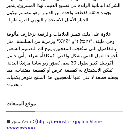
الشركة اليابانية الرائدة في تصنيع الدنيم، لهذا المشروع. يتميز
بجودة فائقة كقطعة واحدة من الدنيم، وهو مصمم ليكون
الخيار الأمثل للاستخدام اليومي لفترة طويلة.
علاوة على ذلك، تتميز العلامات والرقعة بزخارف مألوفة
ورمزية من السلسلة، مثل "XYZ" و"t (ton)"، وهي مليئة
بالتفاصيل التي ستُعجب المعجبين. يتيح لك التصميم الشعور
بأجواء العمل الفني بشكل واقعي. كمكافأة شراء، يأتي حامل
أكريليك كبير بطول 30 سم، يُصوّر ريو سايبا مرتديًا البدلة.
يُمكن الاستمتاع به كقطعة عرض أو كقطعة مقتنيات، مما
يجعله قطعة لا غنى عنها للمعجبين. هذا المنتج متوفر بكميات
محدودة.
موقع المبيعات
https://a-onstore.jp/item/item-
●متجر A-on：（
1000238366/
)