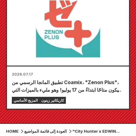
2026.07.17
تطبيق المانجا الرسمي من Coamix، "Zenon Plus"،
سيكون متاحًا ابتداءً من 17 يوليو! وهو مليء بالميزات التي
ستضمن لك متعةً لا تُضاهى، بما في ذلك "اختر فصلك
كاريكاتير زينون
المزيج الأساسي
المجاني الأول" و"التحديثات اليومية"!
"City Hunter x EDWIN
العودة إلى قائمة المواضيع
HOME