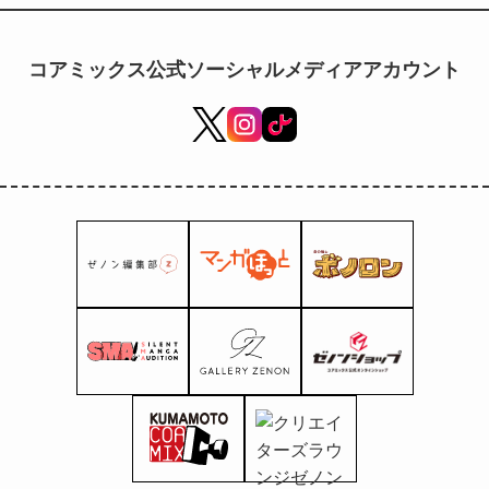
SAEBA Shoji Special 503
Slim Tapered Black Pants"
مفتوح للطلبات المسبقة ابتداءً من
コアミックス公式ソーシャルメディアアカウント
يوم السبت 22 نوفمبر!