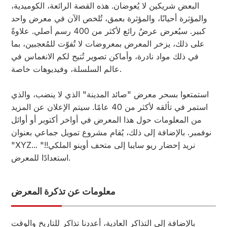
البعض شريكين لا يُعوضان. هذه القصة الرائعة، الكوميدية،
والمؤثرة أحيانًا، والمؤثرة بعمق، تُلخص الآن في معرض واحد
كبير. سيُعرض عرضٌ رائع لأكثر من 400 رسم أصلي. علاوةً
على ذلك، يزخر المعرض بمعروضات لا تُفوّت للمُعجبين، بما
في ذلك مواد نادرة، وأماكن تصوير تُتيح لكم الانغماس في
عالم السلسلة، وفيديوهات خاصة.
استمتعوا بسحر معرض "صائد المدينة" الذي لا ينضب، والذي
استمر في تألقه لأكثر من 40 عامًا. سيتم الإعلان عن المزيد
من المعلومات حول هذا المعرض في أواخر أكتوبر أو أوائل
نوفمبر. بالإضافة إلى ذلك، يُقام مشروع تمويل جماعي بعنوان
"XYZ... نريد إحضار ريو سايبا إلى متحف أوينو الملكي!!"
استعدادًا للمعرض.
معلومات عن تذكرة المعرض
بالإضافة إلى التذاكر العادية، أعددنا تذاكر للتاريخ والوقت