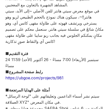
المشاهد الشهيرة بالتعاون مع المعجبين.
في موقع معرض سيتي هانتر للفن الأصلي ~إلى الأبد، سيتي
هانتر!!~، سيكون هناك نموذج بالحجم الطبيعي لريو وهو
يسترخي ويرتشف قهوته على طاولة مقهى كاتس آي، وهو
مكانٌ شائعٌ في سلسلة سيتي هانتر. سنعمل معكم على تصميم
مكانٍ يمكنكم الجلوس فيه بجانب ريو سايبا على طاولة مقهى
كاتس آي والتقاط صورٍ تذكارية!
■فترة التقديم
24 سبتمبر (الأربعاء) 7:00 مساءً - 26 أكتوبر (الأحد) 11:59
مساءً
■رابط صفحة المشروع
https://ubgoe.com/projects/981
■أمثلة على الهدايا المرتجعة
*سيتم نشر أسماء الداعمين وتعليقاتهم على "لوحة الرسائل
العملاقة XYZ" في مكان المعرض.
※مجموعة هدايا موظفي SAEBA Shoji المكونة من 6 عناصر