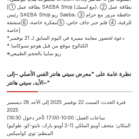
[① بطاقة عمل SAEBA Shoji (مع اسمك)، ② بطاقة عمل
رئيس SAEBA Shoji ريو Saeba، ③ حافظة مرور مع حزام
للرقبة، ④ قلم حبر جاف خاص، ⑤مفكرة خاصة، ⑥منشفة
خاصة]
*دعوة لحضور معاينة مميزة في اليوم السابق لـ 21 نوفمبر
* الكتالوج موقع من قبل هوجو تسوكاسا
※ريو سايبا بالحجم الطبيعي
نظرة عامة على "معرض سيتي هانتر الفني الأصلي ~إلى
الأبد، سيتي هانتر~"
فترة الحدث: السبت 22 نوفمبر 2025 إلى الأحد 28 ديسمبر
2025
ساعات العمل: 10:00-17:00 (آخر دخول 16:30)
المكان: متحف أوينو الملكي (1-2 أوينو بارك، تايتو-كو، طوكيو)
المنظم: توي كواميكس