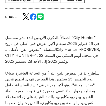
SHARE:
احتفالاً بالذكرى الأربعين لبدء نشر مسلسل "City Hunter"
في 26 فبراير 2025، سيقام أكبر معرض فني أصلي في تاريخ
السلسلة، "معرض الفن الأصلي لـCity Hunter ~FOREVER,
CITY HUNTER~"، في متحف أوينو الملكي من السبت 22
نوفمبر 2025 إلى الأحد 28 ديسمبر 2025.
ستُطرح تذاكر المعرض للبيع ابتداءً من الساعة العاشرة صباحًا
يوم الخميس 25 سبتمبر. هذا المعرض مُهدى لجميع مُحبي
"صائد المدينة"، وهو أكبر معرض في تاريخ السلسلة، حافل
بمشاهد وحوارات لا تُنسى محفورة في قلوب الجميع. اللقاء
المُصِير بين ريو وكاوري، والثقة المُبنية على زملاء وعملاء
مُميزين، والرابطة بين ريو وكاوري، اللذان يعتبران بعضهما