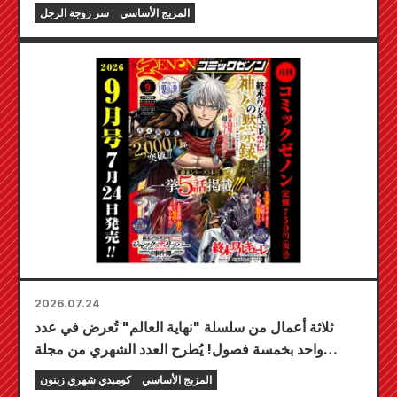
لعب مميزة تحمل رسمًا رائعًا لشخصية فويوكي توجو
المزيج الأساسي
سر زوجة الرجل
بريشة الفنان كودو! من المقرر إصدار المجلد السادس من
سلسلة "سر العروس" في 20 أكتوبر!
2026.07.24
ثلاثة أعمال من سلسلة "نهاية العالم" تُعرض في عدد
واحد بخمسة فصول! يُطرح العدد الشهري من مجلة
"كوميك زينون" لشهر سبتمبر 2026 للبيع في 24 يوليو!
المزيج الأساسي
كوميدي شهري زينون