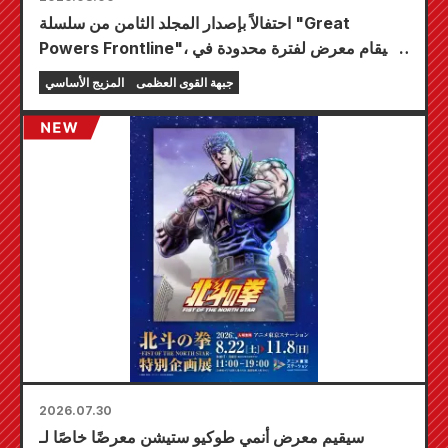
احتفالاً بإصدار المجلد الثامن من سلسلة "Great
Powers Frontline"، سيقام معرض لفترة محدودة في
متاجر Animate في جميع أنحاء البلاد ابتداءً من 20
جبهة القوى العظمى
المزيج الأساسي
أغسطس، حيث يمكنك الحصول على بطاقة صغيرة
مرسومة خصيصًا (4 أنواع إجمالاً)!
2026.07.30
سيقيم معرض أنمي طوكيو ستيشن معرضًا خاصًا لـ