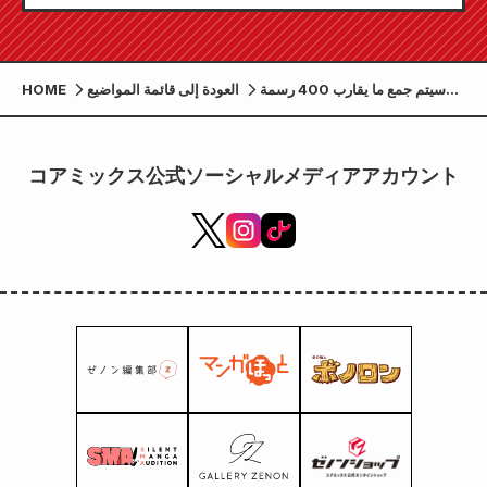
سيتم جمع ما يقارب 400 رسمة
العودة إلى قائمة المواضيع
HOME
أصلية! سيُقام أكبر معرض فني
أصلي في تاريخ سيتي هانتر،
"معرض سيتي هانتر الفني الأصلي
コアミックス公式ソーシャルメディアアカウント
~ إلى الأبد، سيتي هانتر"، في متحف
أوينو الملكي ابتداءً من السبت 22
نوفمبر!