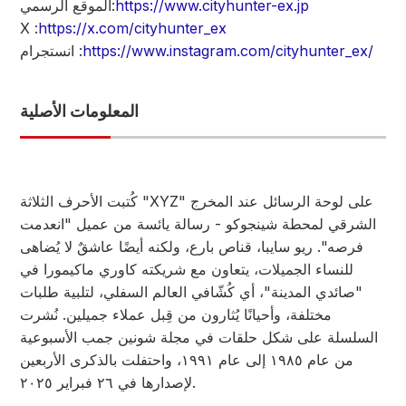
https://www.cityhunter-ex.jp
الموقع الرسمي:
X :
https://x.com/cityhunter_ex
https://www.instagram.com/cityhunter_ex/
انستجرام :
المعلومات الأصلية
كُتبت الأحرف الثلاثة "XYZ" على لوحة الرسائل عند المخرج
الشرقي لمحطة شينجوكو - رسالة يائسة من عميل "انعدمت
فرصه". ريو سايبا، قناص بارع، ولكنه أيضًا عاشقٌ لا يُضاهى
للنساء الجميلات، يتعاون مع شريكته كاوري ماكيمورا في
"صائدي المدينة"، أي كُشّافي العالم السفلي، لتلبية طلبات
مختلفة، وأحيانًا يُثارون من قِبل عملاء جميلين. نُشرت
السلسلة على شكل حلقات في مجلة شونين جمب الأسبوعية
من عام ١٩٨٥ إلى عام ١٩٩١، واحتفلت بالذكرى الأربعين
لإصدارها في ٢٦ فبراير ٢٠٢٥.