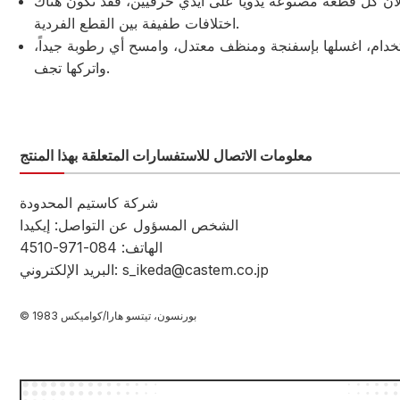
لأن كل قطعة مصنوعة يدوياً على أيدي حرفيين، فقد تكون هناك
اختلافات طفيفة بين القطع الفردية.
تخدام، اغسلها بإسفنجة ومنظف معتدل، وامسح أي رطوبة جيداً،
واتركها تجف.
معلومات الاتصال للاستفسارات المتعلقة بهذا المنتج
شركة كاستيم المحدودة
الشخص المسؤول عن التواصل: إيكيدا
الهاتف: 084-971-4510
البريد الإلكتروني: s_ikeda@castem.co.jp
© بورنسون، تيتسو هارا/كواميكس 1983