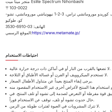
متجر ميتا ميت Eslite Spectrum Nihonbashi
〒103-0022
الطابق الثاني، كوريدو موروماتشي تراس، 3-2-1 نيهونباشي موروماتشي، تشو-
كو، طوكيو
الهاتف: 03-6910-3530
https://www.metamate.jp/
الموقع الرسمي:
احتياطات الاستخدام
لا تضعها بالقرب من النار أو في أماكن ذات درجة حرارة عالية.
لا تستخدم الميكروويف أو الفرن أو غسالة الأطباق أو الثلاجة.
يرجى إبقاء المنتج بعيداً عن متناول الأطفال الصغار.
يق قوة مفرطة أو التعرض لصدمة إلى تشوه أو تلف المنتج. في
حال حدوث تشوه أو تلف، توقف عن الاستخدام فوراً.
لا تترك المشروبات في العبوة لفترات طويلة من الزمن.