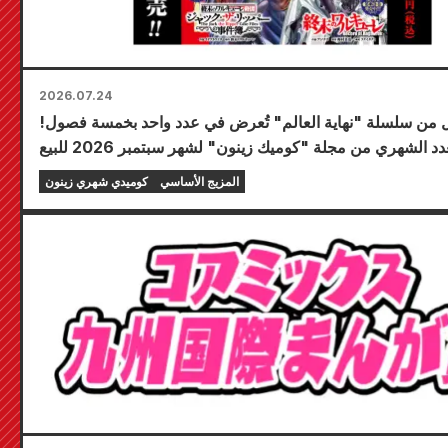
2026.07.24
ال من سلسلة "نهاية العالم" تُعرض في عدد واحد بخمسة فصول!
يُطرح العدد الشهري من مجلة "كوميك زينون" لشهر سبتمبر 2026 للبيع
في 24 يوليو!
المزيج الأساسي
كوميدي شهري زينون