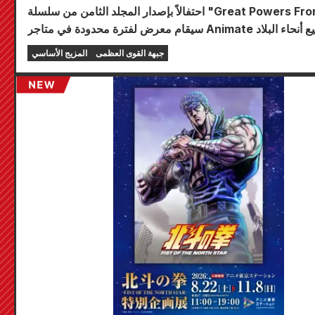
احتفالاً بإصدار المجلد الثامن من سلسلة "Great Powers Frontline"،
سيقام معرض لفترة محدودة في متاجر Animate في جميع أنحاء البلاد
ابتداءً من 20 أغسطس، حيث يمكنك الحصول على بطاقة صغيرة مرسومة
جبهة القوى العظمى
المزيج الأساسي
خصيصًا (4 أنواع إجمالاً)!