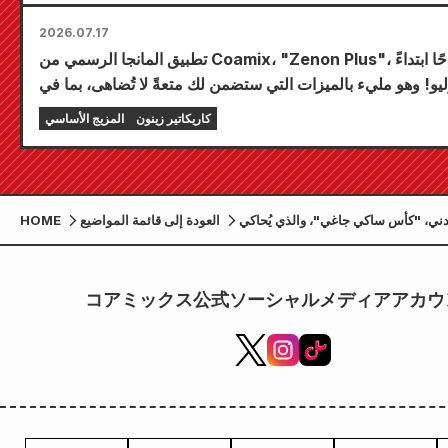
2026.07.17
تطبيق المانجا الرسمي من Coamix، "Zenon Plus"، سيكون متاحًا ابتداءً
17 يوليو! وهو مليء بالميزات التي ستضمن لك متعةً لا تُضاهى، بما في
ذلك "اختر فصلك المجاني الأول" و"التحديثات اليومية"!
كاريكاتير زينون
المزيج الأساسي
ي، "كأس ساكي جاغي"، والذي يُحاكي
العودة إلى قائمة المواضيع
HOME
خوذة جاغي بدقة، معروض للبيع الآن!
コアミックス公式ソーシャルメディアアカウ