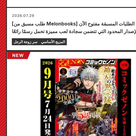
2026.07.29
[طلب مسبق من Melonbooks] باب الطلبات المسبقة مفتوح الآن
صدار المحدود التي تتضمن سجادة لعب مميزة تحمل رسمًا رائعًا
ية فويوكي توجو بريشة الفنان كودو! من المقرر إصدار المجلد
المزيج الأساسي
سر زوجة الرجل
السادس من سلسلة "سر العروس" في 20 أكتوبر!