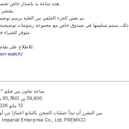
هذه ساعة يد بإصدار خاص تجسد عالم العمل بأدق تفاصيله.
يقتصر كل منتج على 2000 قطعة.
تم نقش الجزء الخلفي من العلبة برسم توضيحي لشخصية ورقم الإصدار.
متوفر للشراء في متجر بريميكو الإلكتروني.
للاطلاع على تفاصيل المنتج وشرائه، انقر هنا.
oken-watch/
ساعة تعاون بين فيلم "
[السعر] 59,800 ين (65,780 ين شامل الضريبة)
[تاريخ الإصدار] 13 مايو 2026 (الأربعاء)
[التسليم] من المقرر أن تبدأ عمليات الشحن بالتتابع اعتبارًا من أوائل أكتوبر 2026.
[تم التوزيع بواسطة] شركة Imperial Enterprise Co., Ltd. PREMICO