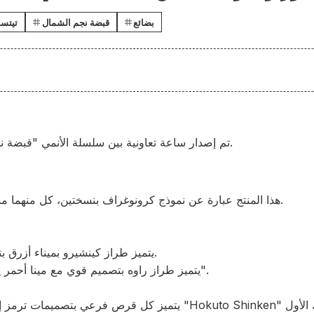
بضائع
قبضة نجم الشمال
تيتسو
تم إصدار ساعة تعاونية بين سلسلة الأنمي "قبضة نجم الشمال" وشركة سيكو.
هذا المنتج عبارة عن نموذج كرونوغراف بنسختين، كل منهما مستوحى من كينشيرو وراوه.
يتميز طراز كينشيرو بميناء أزرق بتصميم يتلألأ مع الدب الأكبر.
يتميز طراز راوه بتصميم قوي مع مينا أحمر يعرض لقب "ملك القبضات".