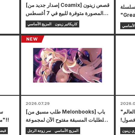
[إصدار جديد من Coamix] قصص زينون
 سلسلة
المصورة متوفرة للبيع في 7 أغسطس
 سيقام
(الجمعة)!
متاجر
كاريكاتير زينون
المزيج الأساسي
الأساسي
يع أنحاء البلاد ابتداءً
الحصول
على بطاقة صغيرة مرسومة خصيصًا (4
2026.07.29
2026.0
لعالم"
[طلب مسبق من Melonbooks] باب
سي
فصول!
الطلبات المسبقة مفتوح الآن لمجموعة
معرضًا خاصًا لـ "قبضة نجم الشمال"!!
"كوميك
الإصدار المحدود التي تتضمن سجادة
ي زينون
المزيج الأساسي
سر زوجة الرجل
قبضة