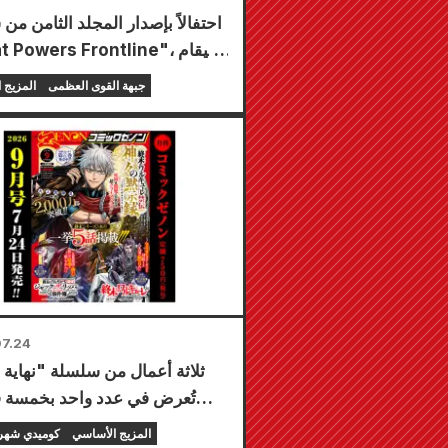
احتفالاً بإصدار المجلد الثامن من
"Great Powers Frontline"،
معرض لفترة محدودة في 
جبهة القوى العظمى
المزيج 
Animate في جم
من 20 أغسطس، حيث يمكنك 
أنواع إجمالاً)!
7.24
ثلاثة أعمال من سلسلة "نهاية ا
تُعرض في عدد واحد بخمسة 
يُطرح العدد الشهري من مجلة 
المزيج الأساسي
كوميدي شهر