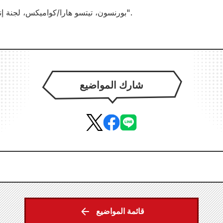
© بورنسون، تيتسو هارا/كواميكس، لجنة إنتاج "قبضة نجم الشمال".
شارك المواضيع
قائمة المواضيع