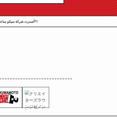
زينون"
24 يوليو!
أصدرت شركة سيكو ساعات تعاونية مستوحاة من شخصيتي كينشيرو وراوه، وذلك ضمن سلسلة الأنمي "قبضة نجم الشمال"!