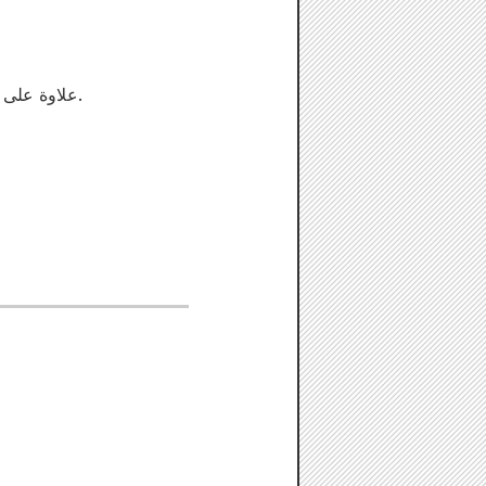
علاوة على ذلك، سيتم تسليمها في صندوق خاص مع مجموعة رسومات توضيحية رائعة على الغلاف الداخلي.