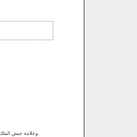
يتميز كل قرص فرعي بتصميمات ترمز إلى الشخصيات، مثل عبارة "Hokuto Shinken" وعلامة جيش الملك الأول.