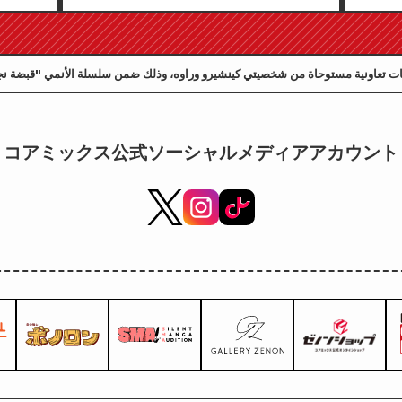
 لشهر سبتمبر 2026 للبيع في
لعب مميزة تحمل رسمًا رائعًا لشخصية
فويوكي توجو بريشة الفنان كودو! من
المقرر إصدار المجلد السادس من
سلسلة "سر العروس" في 20 أكتوبر!
コアミックス公式ソーシャルメディアアカウント