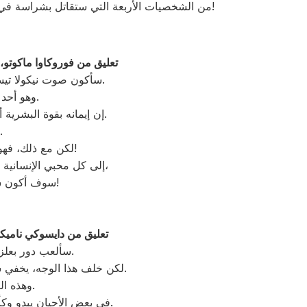
من الشخصيات الأربعة التي ستقاتل بشراسة في الموسم الثالث من الأنمي!
تعليق من فوروكاوا ماكوتو، 
سأكون صوت نيكولا تيسلا. اسمي فوروكاوا ماكوتو.
وهو أحد أبرز المخترعين في التاريخ.
إن إيمانه بقوة البشرية أقوى من معظم الاعتقادات.
أشعر بالانتعاش عند قراءته.
لكن مع ذلك، فهو جسدي! جسدي مع الذكاء!
إلى كل محبي الإنسانية الذين يستمتعون بهذا العمل،
سوف أكون سعيدًا إذا تمكنت من دعمي!
تعليق من دايسوكي ناميكا
سألعب دور بعلزبول الوسيم للغاية. إنه رائع.
لكن خلف هذا الوجه، يخفي شعورًا عابرًا، ووحدةً شديدة.
وهذه الفكرة هي أيضا مصدر للقوة.
في بعض الأحيان يبدو وكأنه يتجول بحثًا عن شيء ما.