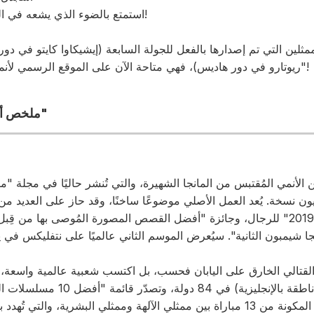
استمتع بالضوء الذي يشعه في المعركة بين الآلهة والبشرية!
ثلين التي تم إصدارها بالفعل للجولة السابعة (إيشيكاوا كايتو في دور ا
ريوتارو في دور هاديس)، فهي متاحة الآن على الموقع الرسمي لأنمي "سجل راجناروك الثالث"!
ملخص أنمي "سجل راجناروك 3"
الأنمي المُقتبس من المانجا الشهيرة، والتي تُنشر حاليًا في مجلة "م
زت مبيعاتها 18 مليون نسخة. يُعد العمل الأصلي موضوعًا ساخنًا، وقد حاز على العدي
جائزة "هذه المانجا مذهلة! 2019" للرجال، وجائزة "أفضل القصص المصورة المُوصى ب
اليابان! المعركة الفردية المكونة من 13 مباراة بين ممثلي الآلهة وممثلي البشرية