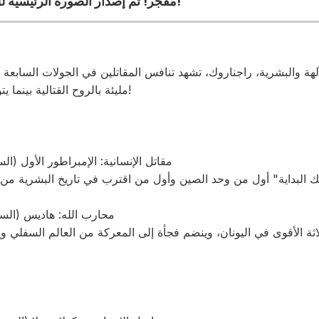
مُفجّر! تم إصدار الصورة الرئيسية للموسم الثالث من الأنمي!
لآلهة والبشرية، راجناروك، تشهد تنافس المقاتلين في الجولات السابعة و
مليئة بالروح القتالية بينما يتواجه مقاتلو الآلهة والبشرية!
مقاتل الإنسانية: الإمبراطور الأول (السي
محارب الله: هاديس (السيرة
لثلاثة الأقوى في اليونان، وينضم فجأة إلى المعركة من العالم السفلي 