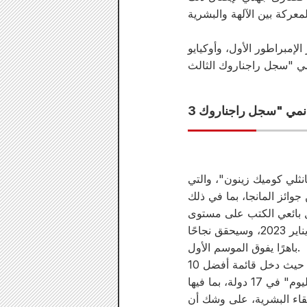
لإمبراطور الأول، وأوكيايو
انثلي كوميك زينون"، والتي
د من جوائز المانجا، بما في ذلك
ها من قِبل بائعي الكتب على مستوى
البلاد 2019"، وجائزة "مانجا شيمبون الثانية". سيُعرض الموسم الثاني عالميًا على نتفليكس في يناير 2023، وسيحقق نجاحًا
باهرًا يفوق الموسم الأول.
لا يقتصر هذا الأنمي القتالي الخارق على اليابان فحسب، بل اكتسب شعبية عالمية واسعة، حيث دخل قائمة أفضل 10
مسلسلات أسبوعية (غير ناطقة بالإنجليزية) في 84 دولة، وتصدّر قائمة "أفضل 10 مسلسلات اليوم" في 17 دولة، بما فيها
، والتي تُهدد بقاء البشرية، على وشك أن