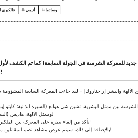
وسائط
أنيمي
فالكيري ال
ي جديد للمعركة الشرسة في الجولة السابعة! كما تم الكشف لأ
الجولتين الثامنة والتاسعة!
ين الآلهة والبشر [راجناروك] - لقد جاءت المعركة السابعة المشؤومة بثل
وممثل الآلهة، هاديس (السيرة الذاتية: ريوتارو أوكيايو)!
تأكد من إلقاء نظرة على المعركة بين الملكين اللذين تتعارض معتقداتهما!
بالإضافة إلى ذلك، سيتم عرض مشاهد تضم المقاتلين من الجولتين 8 و9 لأول مرة!