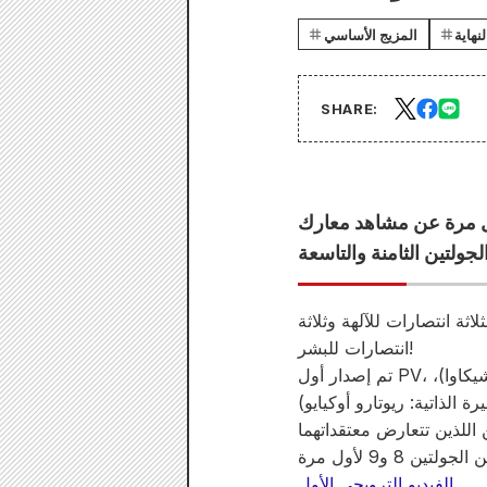
نهاية
المزيج الأساسي
SHARE:
ول مرة عن مشاهد معارك
اثة انتصارات للآلهة وثلاثة
انتصارات للبشر!
تم إصدار أول PV، والذي يصور المعركة الشرسة بين ممثل البشرية، تشين شي هوانغ (السيرة الذاتية: كايتو إيشيكاوا)،
الفيديو الترويجي الأول