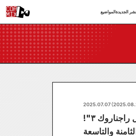
شر الجديدة
المواضيع
2025.07.07
（
2025.08.
صدر فيديو ترويجي جديد وفيديو كليب جديد لفيلم "سجل راجناروك ٣"!