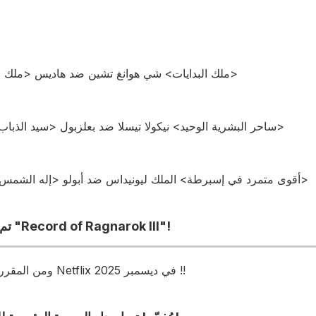
[الجولة 7] <ملك البدايات> شي هوانغ تشين ضد هاديس <ملك العالم السفلي>
[الجولة الثامنة] <ساحر البشرية الوحيد> نيكولا تيسلا ضد بعلزبول <سيد الذباب الملعون>
[الجولة التاسعة] <أقوى متمرد في إسبرطة> الملك ليونيداس ضد أبولو <إله الشمس الجميل>
تم الإعلان عن موعد إصدار "Record of Ragnarok III"!
ومن المقرر أن يتم توزيعه حصريًا على Netflix في ديسمبر 2025 !!