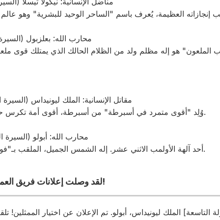
مناضل الإنسانية: نيكولا تيسلا (السير
محارب الله: بعلزبول (السيرة 
مقاتل الإنسانية: الملك ليونيداس (السيرة 
وُلِد "أقوى متمرد في أسبرطة" من أسبرطة، أقوى أمة تكرس حياتها للتدريب الذي لا ينتهي.
محارب الله: أبولو (السيرة ا
أحد آلهة الأولمب الاثني عشر. إله الشمس الجميل، الملقب بـ"فويبوس" (المشرق) والممجّد.
لقد وصلت إعلانات فريق العمل وتعليقات فريق العمل!