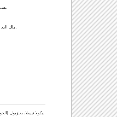
بسبب إنجازاته العظيمة، يُعرف باسم "الساحر الوحيد للبشرية" وهو عالم عبقري يكرس نفسه للعلم.
"ملك الذباب الملعون" هو إله مظلم ولد من الظلام الحالك الذي يمتلك قوى ملعونة ويخشاه الآلهة أنفسهم.