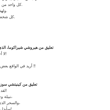
كل واحد من خصومك هو وحش لا يصدق.
ولهذا السبب فهو مثير للاهتمام.
كل شخصية لديها عبء هائل لتحمله.
تعليق من هيروشي شيراكوما، الذي
لا أحتاج إلى أي هتافات صفراء!
أريد في الواقع بعض التشجيع من السيدات أيضًا !!
تعليق من كينيتشي سوزوم
لقد تم اختياري للعب دور أبولو!
نبيلة وجميلة مثل الشمس المبهرة،
والسحر الذي لا يمكن تفسيره في أبولو،
سأبذل قصارى جهدي لإيصال ذلك!