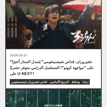
2026.03.27
"تشيروران: قداس شينسينغومي" يُسدل الستار أخيرًا
على "مواجهة كيوتو"! المسلسل الدرامي متوفر حصريًا
على U-NEXT!
دراما
وسائط
المزيج الأساسي
قداس تشيروران شينسينغومي