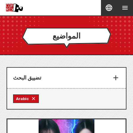
المواضيع
تضييق البحث
Arabic