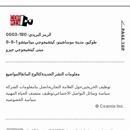
الرمز البريدي: 180-0003
طوكيو، مدينة موساشينو، كيتشيجوجي ميناميتشو 1-9-9
مبنى كيتشيجوجي جيزو
معلومات النشر الجديدة
كتالوج المانغا
المواضيع
توظيف الخريجين
حول العلامة التجارية
اتصل بنا
معلومات الشركة
سياسة وسائل التواصل الاجتماعي
توظيف منتصف الحياة المهنية
سياسة الخصوصية
© Coamix Inc.