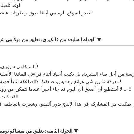
وقد تلقينا أيضًا تعليقات من كلٍّ منهن!
أصدر الموقع الرسمي أيضًا صورًا ونظريات شخصية لثلاث شخصيات جديدة!
الجولة السابعة من فالكيري: تعليق من ميكامي شيوري، الذي يلعب دور ألفيتو ▼
أنا ميكامي شيوري، وسأقوم بأداء صوت ألفيتو!
 من أجل بقاء البشرية، بل بكيت أحيانًا أثناء قراءتي للمانغا الأصلية.
معركة تشين شي هوانغ وهاديس، صعقتُ كالصاعقة. تبدأ قصة هذا الأنمي بالجولة السابعة!
لا أستطيع أن أصدق أن اليوم قد جاء أخيراً عندما نتمكن من رؤية هذه المعركة على الفيديو ... !!
لقد كنت أنتظر هذا لفترة طويلة جدًا!
الجولة الثامنة: تعليق من ميساكو توميوكا، صوت فالكيري جيندول ▼