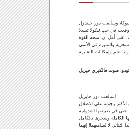
سألعب دور جايريل!
الثنائي لا يُضاهيهما! إنهما