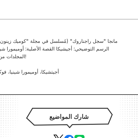
مانجا "سجل راجناروك" (مُسلسل في مجلة "كوميك زينون
الرسم التوضيحي: أجيشيكا القصة الأصلية: أوميمورا شين
المجلدات من 1 إلى 25 متاحة للبيع الآن!
© أجيتشيكا، أوميمورا شينيا، 
شارك المواضيع