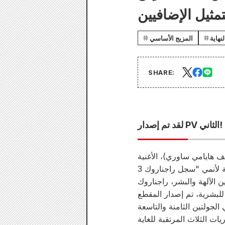
نهاية
المزيج الأساسي
SHARE:
لقد تم إصدار PV الثاني!
يف هايامي ساوري)، الأغنية
 للبشرية، تم إصدار المقطع