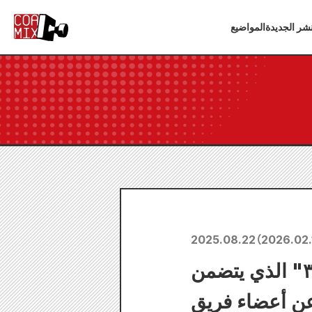
شر الجديدة
المواضيع
2025.08.22
（
2026.02.
صدر الفيديو الترويجي الثاني لفيلم "سجل راجناروك ٣" الذي يتضمن
 عن أعضاء فريق