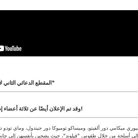
المقطع الدعائي الثاني لأنمي "سجل راجناروك ٣"
وقد تم الإعلان أيضًا عن ثلاثة أعضاء إضافيين في فريق التمثيل!
وري ميكامي دور ألفيتو، وميساكو توميوكا دور جيندول، وماي تودو دو
ن إلى أسلحة من خلال طقوس "فيلوند"، حيث يضحين بأنفسهن إلى جان