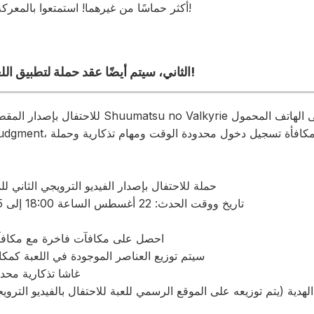
أكثر حماسًا من غيرهما! استمتعوا بالمعركة التي تنبض بالروح القتالية!
وللاحتفال بإصدار PV الثاني، سيتم أيضًا عقد حملة لتطبيق اللعبة!
للاحتفال بإصدار المقطع الدعائي الثاني لأول لعبة
● حملة للاحتفال بإصدار الفيديو الترويجي الثاني 
● تاريخ ووقت الحدث: 22 أغسطس الساعة 18:00 إلى 5 سبتمبر الساعة 23:59
・احصل على مكافآت فاخرة مع مكاف
- سيتم توزيع العناصر الموجودة في اللعبة كمكا
・غاشا تذكارية محدودة (أول 1
الهدية (يتم توزيعه على الموقع الرسمي للعبة للاحتفال بالفيديو التروي