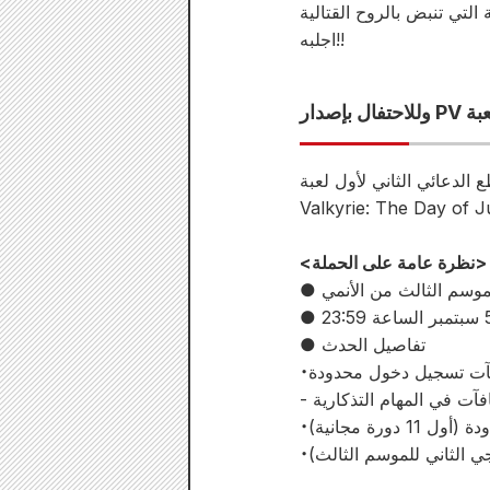
اجلبه!!
 Shuumatsu no Valkyrie على الهاتف المحمول، Shuumatsu no
<نظرة عامة على الحملة>
للموسم الثالث من الأنمي
● تفاصيل الحدث
آت تسجيل دخول محدودة
فآت في المهام التذكارية
1 دورة مجانية)
جي الثاني للموسم الثالث)