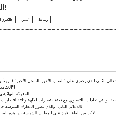
التمثيل الإضافيين!
وسائط
أنيمي
فالكيري ال
لدعائي الثاني الذي يحتوي على "النفس الأخير، السجل الأخير" (من تأل
الختامية لأنمي "سجل راجناروك 3"!
المعركة النهائية بين الآلهة والبشر، راجناروك.
بعة، والتي تعادلت بالتساوي مع ثلاثة انتصارات للآلهة وثلاثة انتصارات
الدعائي الثاني، والذي يصور المعارك الشرسة في الجولتين الثامنة والتاسعة!
تأكد من إلقاء نظرة على المعارك الشرسة بين هذه المباريات الثلاث المرتقبة للغاية!