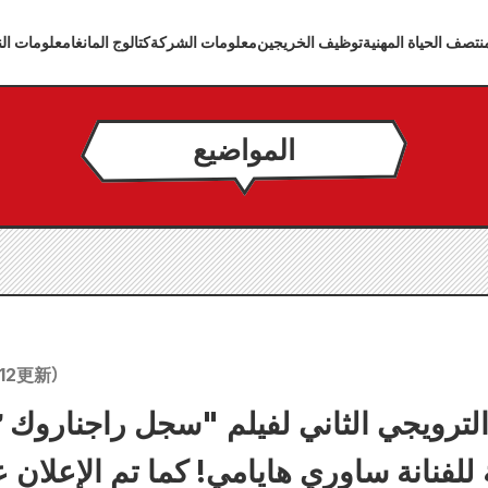
تصف الحياة المهنية
توظيف الخريجين
معلومات الشركة
كتالوج المانغا
معلومات الن
المواضيع
12
更新）
ية للفنانة ساوري هايامي! كما تم الإعلان