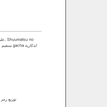
Valkyrie: The Day of Judgment، سنقيم مكافأة تسجيل دخول محدودة الوقت ومهام تذكارية وحملة gacha تذكارية!
・توزيع رمز 