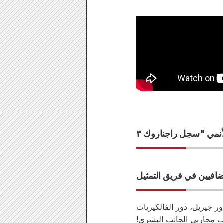
ر جيريل، دور الفالكيريات
ب محاربي الجانب البشري!