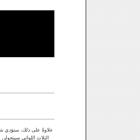
علاوةً على ذلك، ستؤدي شي
الثلاث اللواتي سيتحول