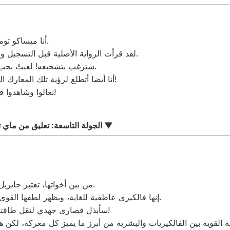
أنا ميساكو توميوكا، وسألعب دور جيندول.
لقد قرأت الرواية الأصلية قبل التسجيل ووقعت في حب نيكولا تيسلا.
سترغب بتشجيعه! لعبتُ بحب، على أمل أن أمنحه القوة.
أنا أيضا أتطلع لرؤية تلك المعارك السحرية والمثيرة في الأنمي!
تعالوا وشاهدوا قوة العلم وإمكانات البشرية!
الجولة التاسعة: تعليق من ماي تودو، صوت فالكيري جيريل ▼
من بين أخواتها، تعتبر جايريل الأكثر رجولة على الإطلاق.
إنها فالكيري عاطفية للغاية، ويظهر لطفها القوي حتى في طبيعتها العدوانية.
سأبذل قصارى جهدي لنقل طاقتها الكاملة وسحرها بالكامل!
طة القوية بين الفالكيريات والبشرية من أبرز ما يميز كل معركة، لكن هذا 