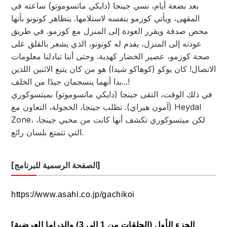
بعد بضعة أيام، نسي جينجا (دايكي ماتسوموتو) ساعته في
المقهى، ويأتي كوزمو بنفسه لاستلامها. يتظاهر كوتونو بأنها
محض صدفة ويقرر العودة إلى المنزل مع كوزمو. في طريق
عودته إلى المنزل، يقدم له كوتونو، الذي يشعر بالقلق على
صحة كوزمو، عصير الخضار كهدية. وحتى أننا تبادلنا معلومات
الاتصال! كان يوكو (كوهاكو شيدا) هو من كان يتبع الاثنين اللذين
بدا أنهما ينسجمان جيدًا من الخلف...!
في ذلك الوقت، التقى جينجا (دايكي ماتسوموتو) بميتسوكوري
(آمون هيراي). تطلب جينجا، الخجولة، التعاون مع Heydal
Zone، لكن ميتسوكوري تكشف أنها كانت من محبي جينجا،
التي تتمتع بلسان رائع.
[الصفحة الرسمية للبرنامج]
https://www.asahi.co.jp/gachikoi
[الجزء الأول (الحلقات من 1 إلى 3) والدراما العرضية