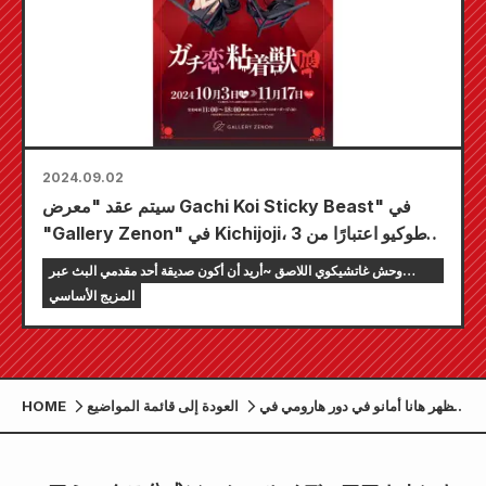
2024.09.02
سيتم عقد "معرض Gachi Koi Sticky Beast" في
"Gallery Zenon" في Kichijoji، طوكيو اعتبارًا من 3
أكتوبر (الخميس). سيتم جمع 8 "وحوش" حول طاولة
وحش غاتشيكوي اللاصق ~أريد أن أكون صديقة أحد مقدمي البث عبر
مستديرة سيتم إصدار الرسوم التوضيحية الأصلية
الإنترنت~
المزيج الأساسي
المرسومة للمعرض .
تظهر هانا أمانو في دور هارومي في
العودة إلى قائمة المواضيع
HOME
دراما "Gachikoi Tape Beast"!