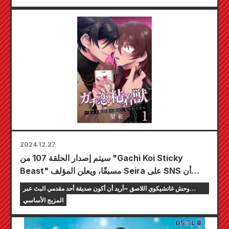
2024.12.27
سيتم إصدار الحلقة 107 من "Gachi Koi Sticky
Beast" مسبقًا، ويعلن المؤلف Seira على SNS أن
الحلقة التالية ستكون الحلقة الأخيرة.
وحش غاتشيكوي اللاصق ~أريد أن أكون صديقة أحد مقدمي البث عبر
الإنترنت~
المزيج الأساسي