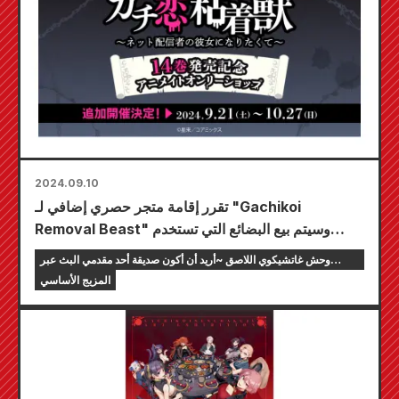
2024.09.10
تقرر إقامة متجر حصري إضافي لـ "Gachikoi
Removal Beast" وسيتم بيع البضائع التي تستخدم
الرسوم التوضيحية الأصلية للمؤلف Seira في 4 متاجر
وحش غاتشيكوي اللاصق ~أريد أن أكون صديقة أحد مقدمي البث عبر
Animate في جميع أنحاء البلاد
الإنترنت~
المزيج الأساسي