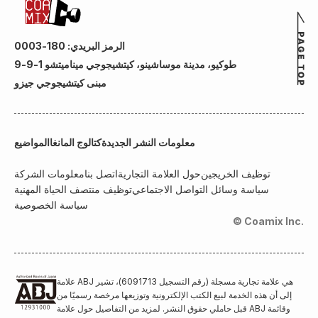
الرمز البريدي: 180-0003
طوكيو، مدينة موساشينو، كيتشيجوجي ميناميتشو 1-9-9
مبنى كيتشيجوجي جيزو
معلومات النشر الجديدة
كتالوج المانغا
المواضيع
توظيف الخريجين
حول العلامة التجارية
اتصل بنا
معلومات الشركة
سياسة وسائل التواصل الاجتماعي
توظيف منتصف الحياة المهنية
سياسة الخصوصية
© Coamix Inc.
علامة ABJ هي علامة تجارية مسجلة (رقم التسجيل 6091713)، تشير
إلى أن هذه الخدمة لبيع الكتب الإلكترونية وتوزيعها مرخصة رسميًا من
قبل حاملي حقوق النشر. لمزيد من التفاصيل حول علامة ABJ وقائمة