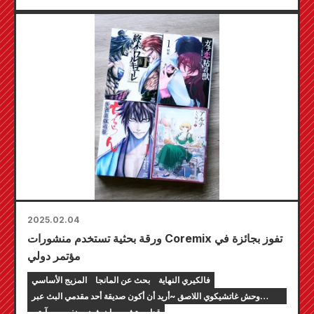
2025.02.04
ورقة بحثية تستخدم منشورات Coremix تفوز بجائزة في
مؤتمر دولي
فالكيري النهاية
بحث عن المانجا
المزيج الأساسي
وحش غاتشيكوي اللاصق ~أريد أن أكون صديقة أحد مقدمي البث عبر
الإنترنت~
قداس تشيروران شينسينغومي
آرتي