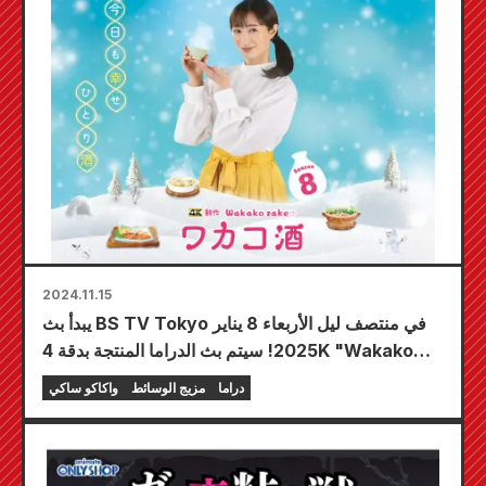
2024.11.15
يبدأ بث BS TV Tokyo في منتصف ليل الأربعاء 8 يناير
2025! سيتم بث الدراما المنتجة بدقة 4K "Wakako
Sake Season 8" !!! سوف تستمتع Wakako بطعم
دراما
مزيج الوسائط
واكاكو ساكي
الشتاء ♪ تقديم المتعة الحقيقية لـ "من أجل النساء
وحدهن"