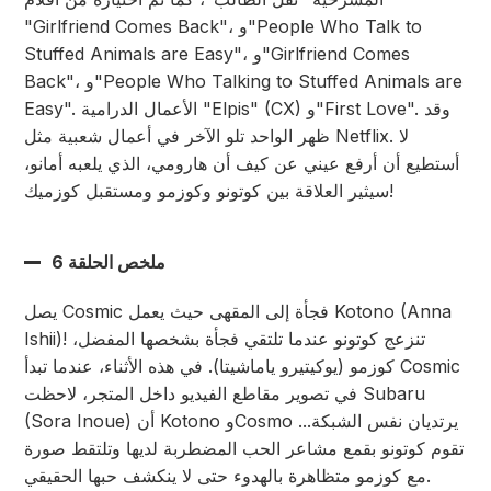
"Girlfriend Comes Back"، و"People Who Talk to
Stuffed Animals are Easy"، و"Girlfriend Comes
Back"، و"People Who Talking to Stuffed Animals are
Easy". الأعمال الدرامية "Elpis" (CX) و"First Love". وقد
ظهر الواحد تلو الآخر في أعمال شعبية مثل Netflix. لا
أستطيع أن أرفع عيني عن كيف أن هارومي، الذي يلعبه أمانو،
سيثير العلاقة بين كوتونو وكوزمو ومستقبل كوزميك!
ملخص الحلقة 6
يصل Cosmic فجأة إلى المقهى حيث يعمل Kotono (Anna
Ishii)! تنزعج كوتونو عندما تلتقي فجأة بشخصها المفضل،
كوزمو (يوكيتيرو ياماشيتا). في هذه الأثناء، عندما تبدأ Cosmic
في تصوير مقاطع الفيديو داخل المتجر، لاحظت Subaru
(Sora Inoue) أن Kotono وCosmo يرتديان نفس الشبكة...
تقوم كوتونو بقمع مشاعر الحب المضطربة لديها وتلتقط صورة
مع كوزمو متظاهرة بالهدوء حتى لا ينكشف حبها الحقيقي.