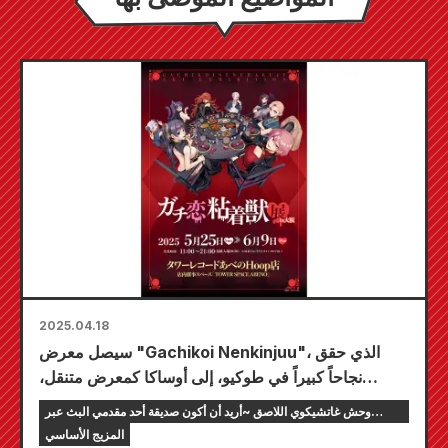
2025.04.18
سيصل معرض "Gachikoi Nenkinjuu"، الذي حقق
نجاحاً كبيراً في طوكيو، إلى أوساكا كمعرض متنقل،
وسيُعقد في متجر Tower Records Abeno Hoop
وحش غاتشيكوي اللاصق ~أريد أن أكون صديقة أحد مقدمي البث عبر
ابتداءً من 25 مايو.
الإنترنت~
المزيج الأساسي