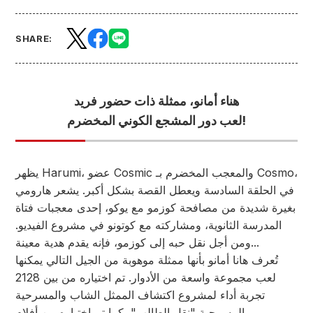
SHARE:
هناء أمانو، ممثلة ذات حضور فريد
لعب دور المشجع الكوني المخضرم!
يظهر Harumi، عضو Cosmic والمعجب المخضرم بـ Cosmo،
في الحلقة السادسة ويعطل القصة بشكل أكبر. يشعر هارومي
بغيرة شديدة من مصافحة كوزمو مع يوكو، إحدى معجبات فتاة
المدرسة الثانوية، ومشاركته مع كوتونو في مشروع الفيديو.
ومن أجل نقل حبه إلى كوزمو، فإنه يقدم هدية معينة...
تُعرف هانا أمانو بأنها ممثلة موهوبة من الجيل التالي يمكنها
لعب مجموعة واسعة من الأدوار. تم اختياره من بين 2128
تجربة أداء لمشروع اكتشاف الممثل الشاب والمسرحية
المسرحية "نقل الطالب"، كما تم اختياره من أفلام