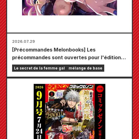
2026.07.29
[Précommandes Melonbooks] Les
précommandes sont ouvertes pour l'édition
limitée comprenant un tapis de jeu spécial
Le secret de la femme gal
mélange de base
orné d'une magnifique illustration de Fuyuki
Tojo dessinée par Kudou ! Le tome 6 de « The
Secret of the Gal Bride » sortira le 20
octobre !