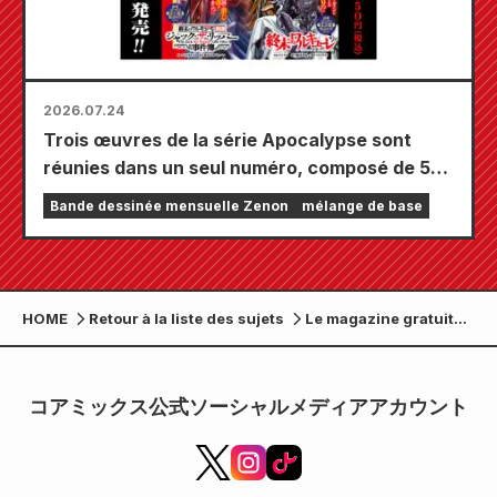
2026.07.24
Trois œuvres de la série Apocalypse sont
réunies dans un seul numéro, composé de 5
chapitres ! Le numéro de septembre 2026 de
Bande dessinée mensuelle Zenon
mélange de base
« Monthly Comic Zenon » sera disponible le
24 juillet !
HOME
Retour à la liste des sujets
Le magazine gratuit
« Pomodoro » publie
un numéro spécial été.
Il présente les « trois
コアミックス公式ソーシャルメディアアカウント
personnages
emblématiques de
Kumamoto » !