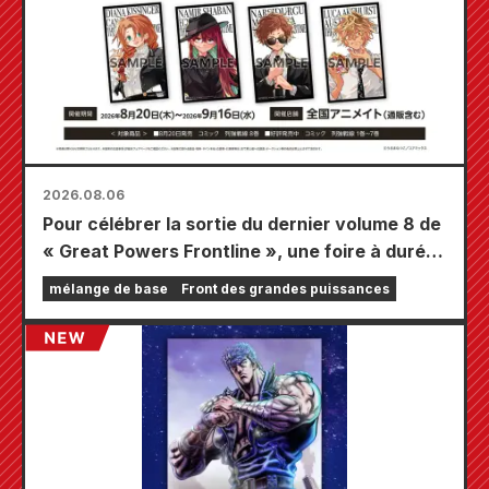
2026.08.06
Pour célébrer la sortie du dernier volume 8 de
« Great Powers Frontline », une foire à durée
limitée se tiendra dans les magasins Animate
mélange de base
Front des grandes puissances
à travers le pays à partir du 20 août, où vous
pourrez obtenir une mini-carte spécialement
dessinée (4 types au total) !