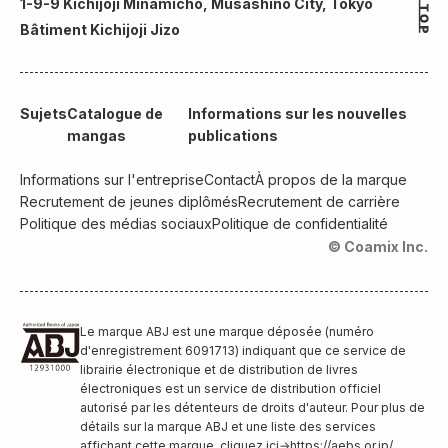
1-9-9 Kichijoji Minamicho, Musashino City, Tokyo
Bâtiment Kichijoji Jizo
Sujets
Catalogue de
Informations sur les nouvelles
mangas
publications
Informations sur l'entreprise
Contact
À propos de la marque
Recrutement de jeunes diplômés
Recrutement de carrière
Politique des médias sociaux
Politique de confidentialité
© Coamix Inc.
Le marque ABJ est une marque déposée (numéro
d'enregistrement 6091713) indiquant que ce service de
librairie électronique et de distribution de livres
électroniques est un service de distribution officiel
autorisé par les détenteurs de droits d'auteur. Pour plus de
détails sur la marque ABJ et une liste des services
affichant cette marque, cliquez ici
→
https://aebs.or.jp/