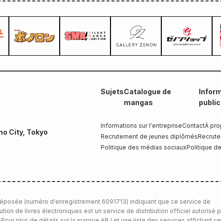
Sujets
Catalogue de
Inform
mangas
publi
Informations sur l'entreprise
Contact
À pro
no City, Tokyo
Recrutement de jeunes diplômés
Recrute
Politique des médias sociaux
Politique de
éposée (numéro d'enregistrement 6091713) indiquant que ce service de
bution de livres électroniques est un service de distribution officiel autorisé p
 Pour plus de détails sur la marque ABJ et une liste des services affichant ce