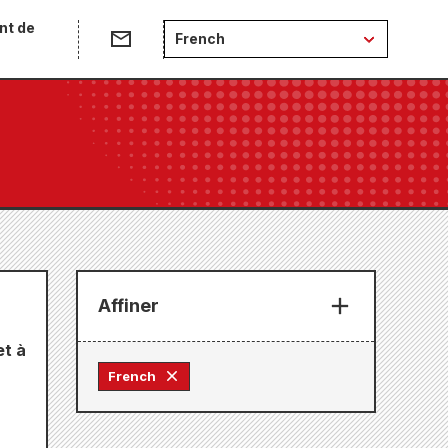
nt de
French
Affiner
et à
French