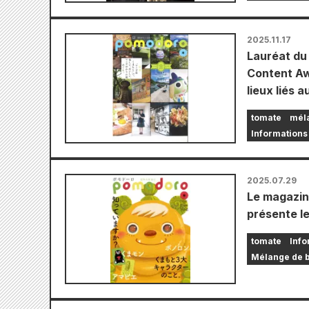
2025.11.17
Lauréat du
Content Aw
lieux liés
tomate
mél
Informations 
2025.07.29
Le magazine
présente l
tomate
Info
Mélange de 