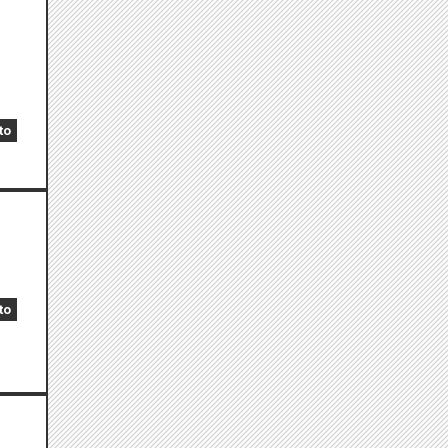
to
to