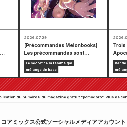
types 
2026.07.29
2026.0
[Précommandes Melonbooks]
Trois
Les précommandes sont
Apoca
 le
ouvertes pour l'édition limitée
un se
Le secret de la femme gal
Bande 
comprenant un tapis de jeu
chapi
mélange de base
mélan
spécial orné d'une magnifique
septe
illustration de Fuyuki Tojo
Comic
dessinée par Kudou ! Le tome 6
le 24 
lication du numéro 8 du magazine gratuit "pomodoro". Plus de con
de « The Secret of the Gal
Bride » sortira le 20 octobre !
コアミックス公式ソーシャルメディアアカウント