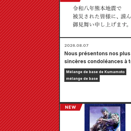
2026.08.07
Nous présentons nos plus
sincères condoléances à 
les personnes touchées pa
Mélange de base de Kumamoto
tremblement de terre de
mélange de base
Kumamoto de 2026.