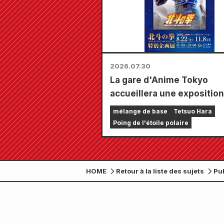
2026.07.30
La gare d'Anime Tokyo
accueillera une exposition
spéciale consacrée à « Ken
mélange de base
Tetsuo Hara
Survivant » !!
Poing de l'étoile polaire
HOME
Retour à la liste des sujets
Pub