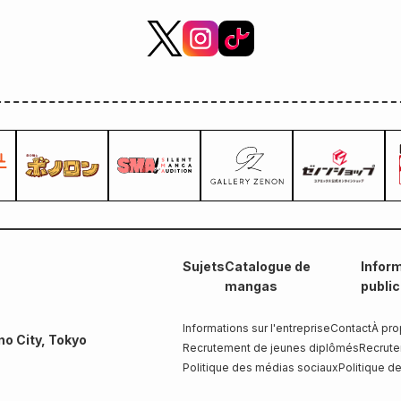
Sujets
Catalogue de
Inform
mangas
publi
Informations sur l'entreprise
Contact
À pro
no City, Tokyo
Recrutement de jeunes diplômés
Recrute
Politique des médias sociaux
Politique de