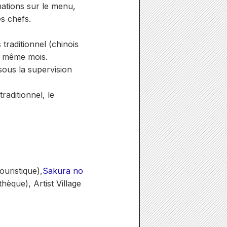
mations sur le menu,
es chefs.
traditionnel (chinois
e même mois.
sous la supervision
raditionnel, le
uristique),
Sakura no
hèque), Artist Village