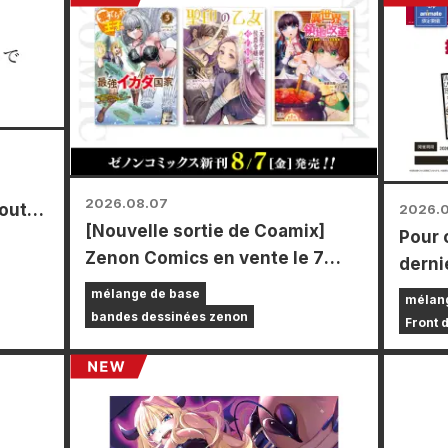
2026.08.07
toutes
2026.
[Nouvelle sortie de Coamix]
Pour 
r le
Zenon Comics en vente le 7
derni
août (vendredi) !
Power
mélange de base
mélan
durée
bandes dessinées zenon
Front 
les m
le pay
vous 
carte