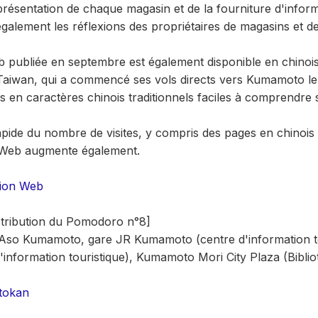
 présentation de chaque magasin et de la fourniture d'infor
également les réflexions des propriétaires de magasins et d
b publiée en septembre est également disponible en chinois 
r Taiwan, qui a commencé ses vols directs vers Kumamoto l
és en caractères chinois traditionnels faciles à comprendre 
pide du nombre de visites, y compris des pages en chinois t
 Web augmente également.
rsion Web
istribution du Pomodoro n°8]
so Kumamoto, gare JR Kumamoto (centre d'information to
'information touristique), Kumamoto Mori City Plaza (Bibliot
tokan