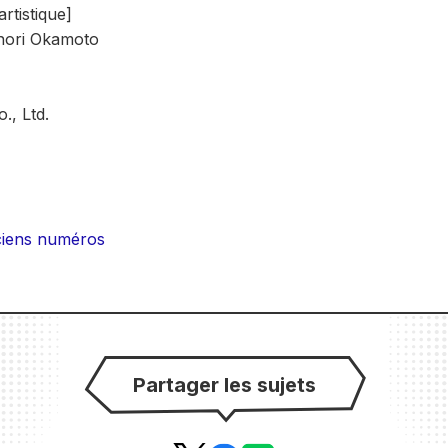
rtistique]
nori Okamoto
, Ltd.
nciens numéros
Partager les sujets