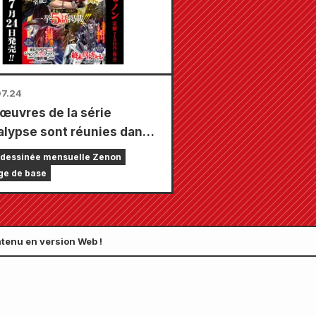
au total) !
7.24
 œuvres de la série
lypse sont réunies dans
ul numéro, composé de 5
dessinée mensuelle Zenon
tres ! Le numéro de
ge de base
mbre 2026 de « Monthly
 Zenon » sera disponible
juillet !
tenu en version Web !