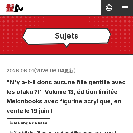
Sujets
2026.06.01
（
2026.06.04
更新）
"N'y a-t-il donc aucune fille gentille avec
les otaku ?!" Volume 13, édition limitée
Melonbooks avec figurine acrylique, en
vente le 19 juin !
mélange de base
Y a-t-il des filles qui sont gentilles avec les otakus ?