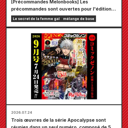
[Précommandes Melonbooks] Les
précommandes sont ouvertes pour l'édition
limitée comprenant un tapis de jeu spécial
Le secret de la femme gal
mélange de base
orné d'une magnifique illustration de Fuyuki
Tojo dessinée par Kudou ! Le tome 6 de « The
Secret of the Gal Bride » sortira le 20
octobre !
2026.07.24
Trois œuvres de la série Apocalypse sont
réunies dans un seul numéro, composé de 5