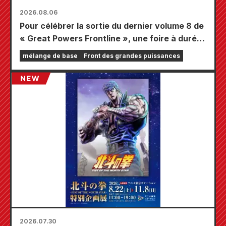
2026.08.06
Pour célébrer la sortie du dernier volume 8 de
« Great Powers Frontline », une foire à durée
limitée se tiendra dans les magasins Animate
mélange de base
Front des grandes puissances
à travers le pays à partir du 20 août, où vous
pourrez obtenir une mini-carte spécialement
dessinée (4 types au total) !
2026.07.30