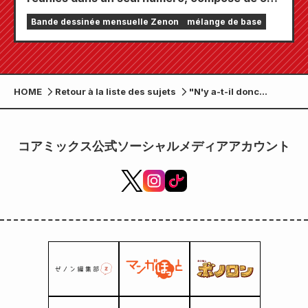
chapitres ! Le numéro de septembre 2026 de
Bande dessinée mensuelle Zenon
mélange de base
« Monthly Comic Zenon » sera disponible le
24 juillet !
HOME
Retour à la liste des sujets
"N'y a-t-il donc
aucune fille gentille
avec les otaku ?!"
Volume 13, édition
コアミックス公式ソーシャルメディアアカウント
limitée Melonbooks
avec figurine
acrylique, en vente le
19 juin !