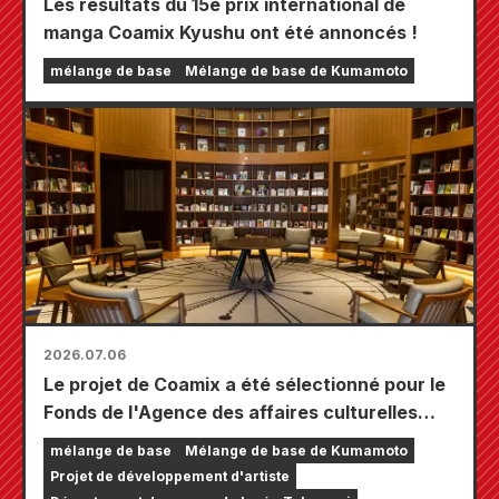
Les résultats du 15e prix international de
manga Coamix Kyushu ont été annoncés !
mélange de base
Mélange de base de Kumamoto
2026.07.06
Le projet de Coamix a été sélectionné pour le
Fonds de l'Agence des affaires culturelles
pour le renforcement des fondements des
mélange de base
Mélange de base de Kumamoto
activités culturelles et artistiques, « Soutien
Projet de développement d'artiste
au développement des créateurs, etc. »