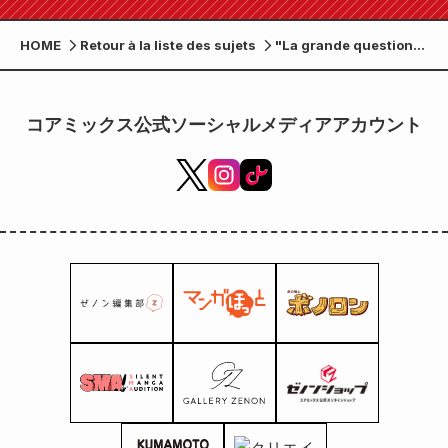
HOME
Retour à la liste des sujets
"La grande question
de 100 millions de
personnes !? Sourire
et collage !" de Nippon
コアミックス公式ソーシャルメディアアカウント
Television Le 7ème
épisode du projet
close-up du Takamori
High School Manga
Department & Manga
Club sera diffusé !