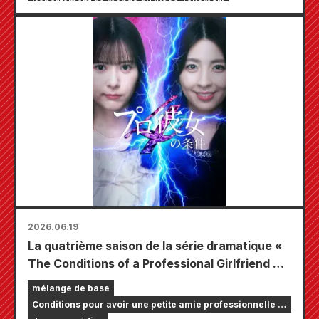
Département de manga du lycée Takamori
2026.06.19
La quatrième saison de la série dramatique «
The Conditions of a Professional Girlfriend » a
commencé à être diffusée exclusivement sur
mélange de base
l'application de séries courtes « BUMP ».
Conditions pour avoir une petite amie professionnelle :
les femmes qui souhaitent épouser une célébrité