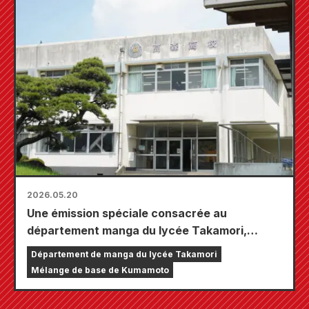
2026.05.20
Une émission spéciale consacrée au
département manga du lycée Takamori,
intitulée « Manga-chi ~La voie du manga de
Département de manga du lycée Takamori
l'ère Reiwa~ », sera diffusée sur différentes
Mélange de base de Kumamoto
chaînes de Kyushu et d'Okinawa, ainsi que
sur TVer !