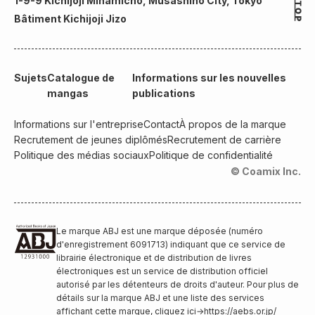
1-9-9 Kichijoji Minamicho, Musashino City, Tokyo
Bâtiment Kichijoji Jizo
Sujets
Catalogue de
Informations sur les nouvelles
mangas
publications
Informations sur l'entreprise
Contact
À propos de la marque
Recrutement de jeunes diplômés
Recrutement de carrière
Politique des médias sociaux
Politique de confidentialité
© Coamix Inc.
Le marque ABJ est une marque déposée (numéro
d'enregistrement 6091713) indiquant que ce service de
librairie électronique et de distribution de livres
électroniques est un service de distribution officiel
autorisé par les détenteurs de droits d'auteur. Pour plus de
détails sur la marque ABJ et une liste des services
affichant cette marque, cliquez ici
→
https://aebs.or.jp/