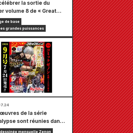
célébrer la sortie du
er volume 8 de « Great
s Frontline », une foire à
ge de base
 limitée se tiendra dans
des grandes puissances
agasins Animate à travers
s à partir du 20 août, où
pourrez obtenir une mini-
 spécialement dessinée (4
au total) !
7.24
 œuvres de la série
lypse sont réunies dans
ul numéro, composé de 5
dessinée mensuelle Zenon