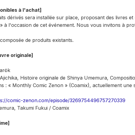
onibles à l'achat]
s dérivés sera installée sur place, proposant des livres et 
 à l'occasion de cet événement. Nous vous invitons à profit
composée de produits existants.
vre originale]
narök
 d'Ajichika, Histoire originale de Shinya Umemura, Composit
ans : « Monthly Comic Zenon » (Coamix), actuellement une
ps://comic-zenon.com/episode/3269754496757270339
emura, Takumi Fukui / Coamix
nime]