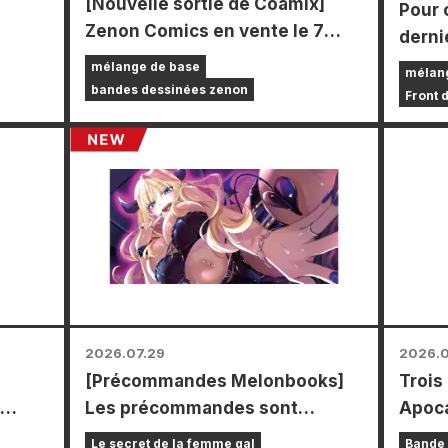
[Nouvelle sortie de Coamix]
Pour 
r le
Zenon Comics en vente le 7
derni
août (vendredi) !
Power
mélange de base
mélan
durée
bandes dessinées zenon
Front 
les m
le pay
vous 
carte
types 
2026.07.29
2026.0
[Précommandes Melonbooks]
Trois
Les précommandes sont
Apoca
 le
ouvertes pour l'édition limitée
un se
Le secret de la femme gal
Bande 