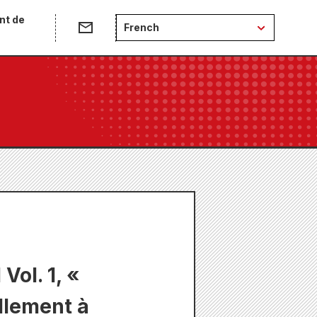
nt de
French
Vol. 1, «
llement à