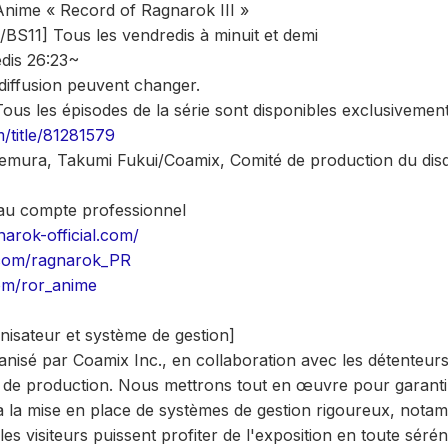
Anime « Record of Ragnarok III »
BS11] Tous les vendredis à minuit et demi
dis 26:23~
 diffusion peuvent changer.
Tous les épisodes de la série sont disponibles exclusivement 
m/title/81281579
emura, Takumi Fukui/Coamix, Comité de production du disq
 au compte professionnel
narok-official.com/
.com/ragnarok_PR
com/ror_anime
anisateur et système de gestion]
nisé par Coamix Inc., en collaboration avec les détenteurs 
ité de production. Nous mettrons tout en œuvre pour garant
à la mise en place de systèmes de gestion rigoureux, nota
les visiteurs puissent profiter de l'exposition en toute séréni