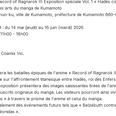
 Record of Ragnarok III Exposition spéciale Vol. 1 « Hadès 
 des arts du manga de Kumamoto
huo-ku, ville de Kumamoto, préfecture de Kumamoto 860-
: du 14 mai (jeudi) au 16 juin (mardi) 2026
 11h00 - 18h00
: Coamix Inc.
era les batailles épiques de l'anime « Record of Ragnarok II
e sur l'affrontement titanesque entre Hadès, roi des Enfers
osition présentera des images saisissantes tirées de l'ani
crits originaux du manga. Les visiteurs pourront ainsi vivre
 » à travers le prisme de l'anime et celui du manga.
galement des événements futurs tels que « Belzébuth contre
éonidas ».