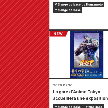
les personnes touchées pa
Mélange de base de Kumamoto
tremblement de terre de
mélange de base
Kumamoto de 2026.
2026.07.30
La gare d'Anime Tokyo
accueillera une exposition
spéciale consacrée à « Ken
mélange de base
Tetsuo Hara