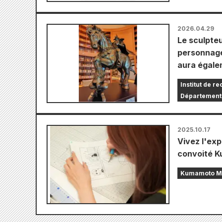
2026.04.29
Le sculpte
personnage
aura égale
Institut de r
Département
2025.10.17
Vivez l'ex
convoité K
Kumamoto Ma