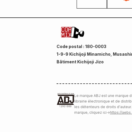
Code postal : 180-0003
1-9-9 Kichijoji Minamicho, Musashi
Bâtiment Kichijoji Jizo
Le marque ABJ est une marque d
librairie électronique et de distri
les détenteurs de droits d'auteur.
marque, cliquez ici
→
https://aebs.