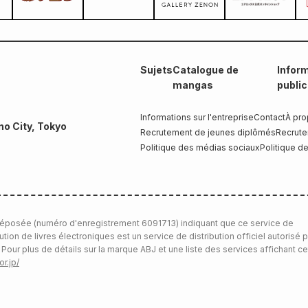
Sujets
Catalogue de
Inform
mangas
publi
Informations sur l'entreprise
Contact
À pro
no City, Tokyo
Recrutement de jeunes diplômés
Recrute
Politique des médias sociaux
Politique de
éposée (numéro d'enregistrement 6091713) indiquant que ce service de
bution de livres électroniques est un service de distribution officiel autorisé p
 Pour plus de détails sur la marque ABJ et une liste des services affichant ce
or.jp/