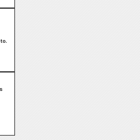
to.
s