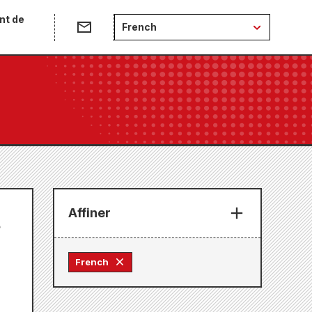
nt de
French
Affiner
e
French