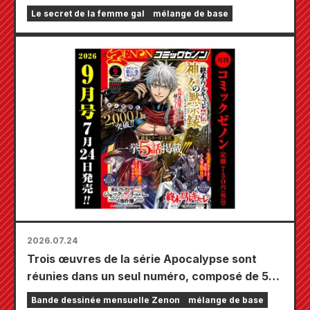
limitée comprenant un tapis de jeu spécial
Le secret de la femme gal
mélange de base
orné d'une magnifique illustration de Fuyuki
Tojo dessinée par Kudou ! Le tome 6 de « The
Secret of the Gal Bride » sortira le 20
octobre !
2026.07.24
Trois œuvres de la série Apocalypse sont
réunies dans un seul numéro, composé de 5
chapitres ! Le numéro de septembre 2026 de
Bande dessinée mensuelle Zenon
mélange de base