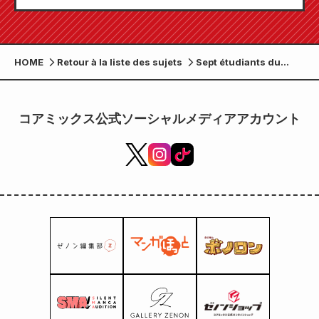
« Monthly Comic Zenon » sera disponible le
24 juillet !
HOME
Retour à la liste des sujets
Sept étudiants du
département de
manga du lycée de
Takamori ont remporté
コアミックス公式ソーシャルメディアアカウント
des prix lors de la 49e
exposition d'art du
lycée de la préfecture
de Kumamoto !