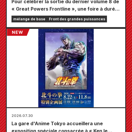
Pour célébrer la sortie du dernier volume 8 de
« Great Powers Frontline », une foire à durée
limitée se tiendra dans les magasins Animate
mélange de base
Front des grandes puissances
à travers le pays à partir du 20 août, où vous
pourrez obtenir une mini-carte spécialement
dessinée (4 types au total) !
2026.07.30
La gare d'Anime Tokyo accueillera une
exposition spéciale consacrée à « Ken le