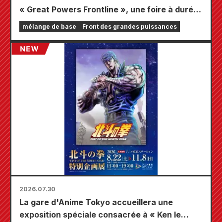
« Great Powers Frontline », une foire à durée
limitée se tiendra dans les magasins Animate
mélange de base
Front des grandes puissances
à travers le pays à partir du 20 août, où vous
pourrez obtenir une mini-carte spécialement
dessinée (4 types au total) !
2026.07.30
La gare d'Anime Tokyo accueillera une
exposition spéciale consacrée à « Ken le