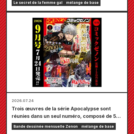
Le secret de la femme gal
mélange de base
orné d'une magnifique illustration de Fuyuki
Tojo dessinée par Kudou ! Le tome 6 de « The
Secret of the Gal Bride » sortira le 20
octobre !
2026.07.24
Trois œuvres de la série Apocalypse sont
réunies dans un seul numéro, composé de 5
chapitres ! Le numéro de septembre 2026 de
Bande dessinée mensuelle Zenon
mélange de base
« Monthly Comic Zenon » sera disponible le