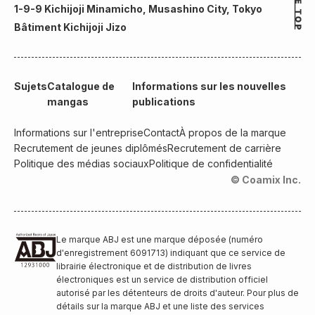
1-9-9 Kichijoji Minamicho, Musashino City, Tokyo
Bâtiment Kichijoji Jizo
Sujets
Catalogue de
Informations sur les nouvelles
mangas
publications
Informations sur l'entreprise
Contact
À propos de la marque
Recrutement de jeunes diplômés
Recrutement de carrière
Politique des médias sociaux
Politique de confidentialité
© Coamix Inc.
Le marque ABJ est une marque déposée (numéro
d'enregistrement 6091713) indiquant que ce service de
librairie électronique et de distribution de livres
électroniques est un service de distribution officiel
autorisé par les détenteurs de droits d'auteur. Pour plus de
détails sur la marque ABJ et une liste des services