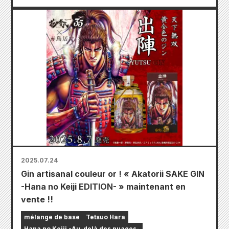
2025.07.24
Gin artisanal couleur or ! « Akatorii SAKE GIN
-Hana no Keiji EDITION- » maintenant en
vente !!
mélange de base
Tetsuo Hara
Hana no Keiji -Au-delà des nuages-