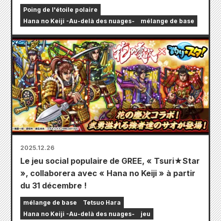
Poing de l'étoile polaire
Hana no Keiji -Au-delà des nuages-
mélange de base
2025.12.26
Le jeu social populaire de GREE, « Tsuri★Star
», collaborera avec « Hana no Keiji » à partir
du 31 décembre !
mélange de base
Tetsuo Hara
Hana no Keiji -Au-delà des nuages-
jeu