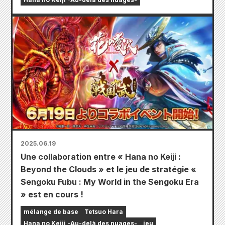
2025.06.19
Une collaboration entre « Hana no Keiji :
Beyond the Clouds » et le jeu de stratégie «
Sengoku Fubu : My World in the Sengoku Era
» est en cours !
mélange de base
Tetsuo Hara
Hana no Keiji -Au-delà des nuages-
jeu