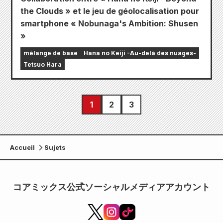
the Clouds » et le jeu de géolocalisation pour
smartphone « Nobunaga's Ambition: Shusen
»
mélange de base
Hana no Keiji -Au-delà des nuages-
Tetsuo Hara
1
2
3
Accueil
Sujets
コアミックス公式ソーシャルメディアアカウント