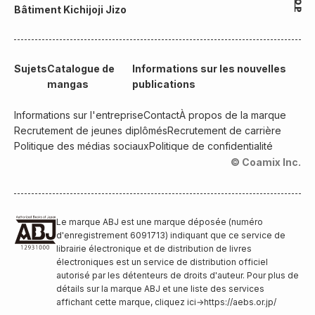
Bâtiment Kichijoji Jizo
Sujets
Catalogue de
Informations sur les nouvelles
mangas
publications
Informations sur l'entreprise
Contact
À propos de la marque
Recrutement de jeunes diplômés
Recrutement de carrière
Politique des médias sociaux
Politique de confidentialité
© Coamix Inc.
Le marque ABJ est une marque déposée (numéro
d'enregistrement 6091713) indiquant que ce service de
librairie électronique et de distribution de livres
électroniques est un service de distribution officiel
autorisé par les détenteurs de droits d'auteur. Pour plus de
détails sur la marque ABJ et une liste des services
affichant cette marque, cliquez ici
→
https://aebs.or.jp/