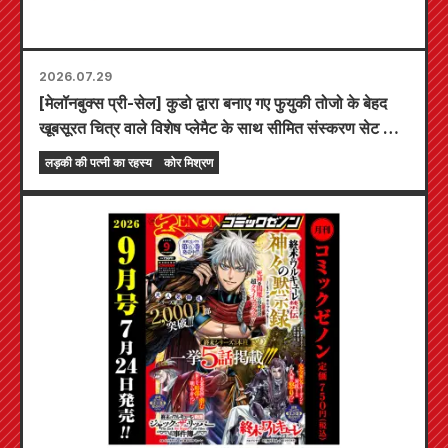
2026.07.29
[मेलॉनबुक्स प्री-सेल] कुडो द्वारा बनाए गए फुयुकी तोजो के बेहद
खूबसूरत चित्र वाले विशेष प्लेमैट के साथ सीमित संस्करण सेट के
लिए प्री-ऑर्डर अब शुरू हो गए हैं! "द सीक्रेट ऑफ द गैल ब्राइड"
लड़की की पत्नी का रहस्य
कोर मिश्रण
का नवीनतम खंड 6 20 अक्टूबर को रिलीज़ होने वाला है!