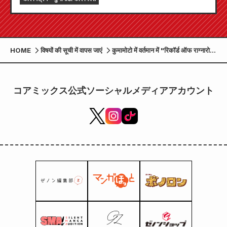
HOME
विषयों की सूची में वापस जाएं
कुमामोटो में वर्तमान में "रिकॉर्ड ऑफ राग्नारोक
III" विशेष प्रदर्शनी का पहला भाग, "हेड्स
बनाम किन शी हुआंग" आयोजित किया जा रहा
है!
コアミックス公式ソーシャルメディアアカウント