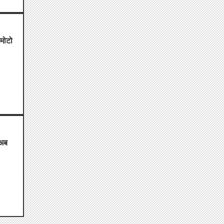
ामोटो
 अब