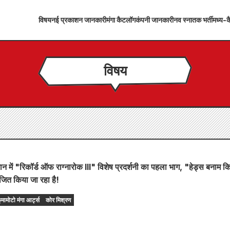
विषय
नई प्रकाशन जानकारी
मंगा कैटलॉग
कंपनी जानकारी
नव स्नातक भर्ती
मध्य-कै
विषय
्तमान में "रिकॉर्ड ऑफ राग्नारोक III" विशेष प्रदर्शनी का पहला भाग, "हेड्स बनाम क
ित किया जा रहा है!
ुमामोटो मंगा आर्ट्स
कोर मिश्रण