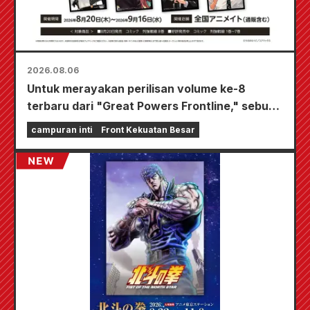
2026.08.06
Untuk merayakan perilisan volume ke-8
terbaru dari "Great Powers Frontline," sebuah
acara terbatas akan diadakan di toko-toko
campuran inti
Front Kekuatan Besar
Animate di seluruh negeri mulai 20 Agustus, di
mana Anda bisa mendapatkan kartu mini yang
digambar khusus (total 4 jenis)!