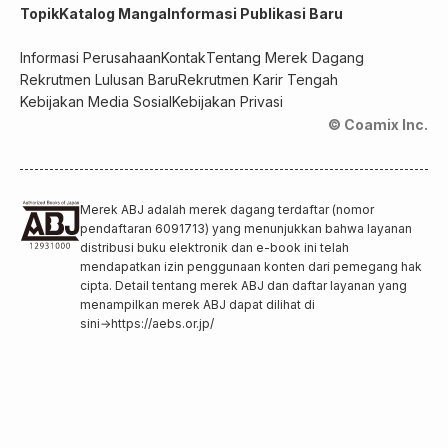
Topik
Katalog Manga
Informasi Publikasi Baru
Informasi Perusahaan
Kontak
Tentang Merek Dagang
Rekrutmen Lulusan Baru
Rekrutmen Karir Tengah
Kebijakan Media Sosial
Kebijakan Privasi
© Coamix Inc.
Merek ABJ adalah merek dagang terdaftar (nomor
pendaftaran 6091713) yang menunjukkan bahwa layanan
distribusi buku elektronik dan e-book ini telah
mendapatkan izin penggunaan konten dari pemegang hak
cipta. Detail tentang merek ABJ dan daftar layanan yang
menampilkan merek ABJ dapat dilihat di
sini
→
https://aebs.or.jp/