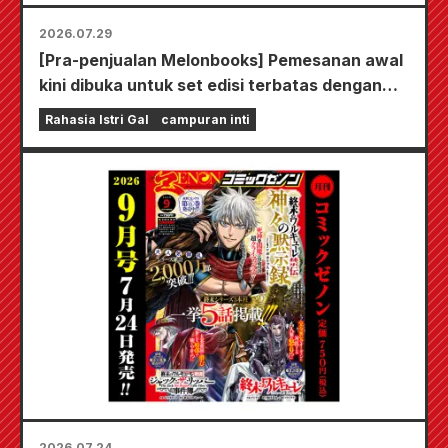
2026.07.29
[Pra-penjualan Melonbooks] Pemesanan awal
kini dibuka untuk set edisi terbatas dengan
playmat spesial yang menampilkan ilustrasi
Rahasia Istri Gal
campuran inti
Fuyuki Tojo yang sangat indah karya Kudou!
Volume 6 terbaru dari "The Secret of the Gal
Bride" dijadwalkan rilis pada 20 Oktober!
2026.07.24