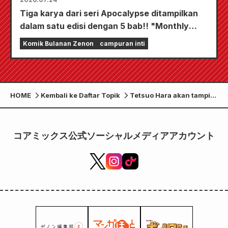
Tiga karya dari seri Apocalypse ditampilkan
dalam satu edisi dengan 5 bab!! "Monthly
Comic Zenon edisi September 2026" akan
Komik Bulanan Zenon
campuran inti
mulai dijual pada tanggal 24 Juli!!
HOME
Kembali ke Daftar Topik
Tetsuo Hara akan tampil
di EXPO Arena di Osaka
Kansai Expo!
コアミックス公式ソーシャルメディアアカウント