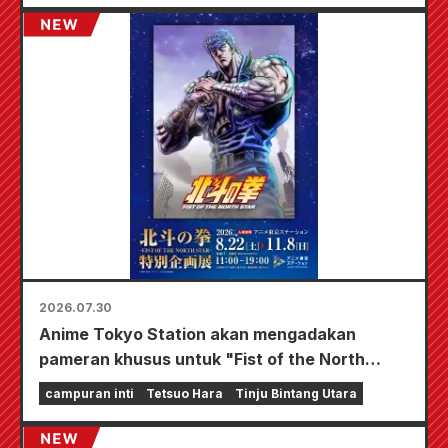
mana Anda bisa mendapatkan kartu mini yang
digambar khusus (total 4 jenis)!
2026.07.30
Anime Tokyo Station akan mengadakan
pameran khusus untuk "Fist of the North
Star"!!
campuran inti
Tetsuo Hara
Tinju Bintang Utara