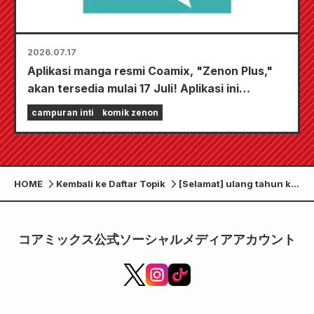
2026.07.17
Aplikasi manga resmi Coamix, "Zenon Plus,"
akan tersedia mulai 17 Juli! Aplikasi ini
dilengkapi dengan berbagai fitur untuk
campuran inti
komik zenon
menghibur Anda sepenuhnya, termasuk "Pilih
bab gratis pertama Anda" dan "Pembaruan
harian"!
HOME
Kembali ke Daftar Topik
[Selamat] ulang tahun ke
13!! “Komik Bulanan
Zenon Edisi Desember
2023” dirilis pada hari
コアミックス公式ソーシャルメディアアカウント
Rabu, 25 Oktober!!