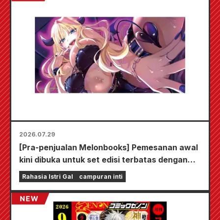
2026.07.29
[Pra-penjualan Melonbooks] Pemesanan awal
kini dibuka untuk set edisi terbatas dengan
playmat spesial yang menampilkan ilustrasi
Rahasia Istri Gal
campuran inti
Fuyuki Tojo yang sangat indah karya Kudou!
Volume 6 terbaru dari "The Secret of the Gal
Bride" dijadwalkan rilis pada 20 Oktober!