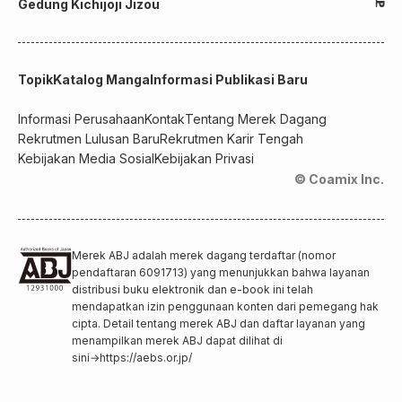
Gedung Kichijoji Jizou
Topik
Katalog Manga
Informasi Publikasi Baru
Informasi Perusahaan
Kontak
Tentang Merek Dagang
Rekrutmen Lulusan Baru
Rekrutmen Karir Tengah
Kebijakan Media Sosial
Kebijakan Privasi
© Coamix Inc.
Merek ABJ adalah merek dagang terdaftar (nomor
pendaftaran 6091713) yang menunjukkan bahwa layanan
distribusi buku elektronik dan e-book ini telah
mendapatkan izin penggunaan konten dari pemegang hak
cipta. Detail tentang merek ABJ dan daftar layanan yang
menampilkan merek ABJ dapat dilihat di
sini
→
https://aebs.or.jp/