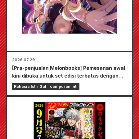
2026.07.29
[Pra-penjualan Melonbooks] Pemesanan awal
kini dibuka untuk set edisi terbatas dengan
playmat spesial yang menampilkan ilustrasi
Rahasia Istri Gal
campuran inti
Fuyuki Tojo yang sangat indah karya Kudou!
Volume 6 terbaru dari "The Secret of the Gal
Bride" dijadwalkan rilis pada 20 Oktober!