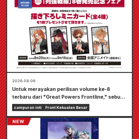
2026.08.06
Untuk merayakan perilisan volume ke-8
terbaru dari "Great Powers Frontline," sebuah
acara terbatas akan diadakan di toko-toko
campuran inti
Front Kekuatan Besar
Animate di seluruh negeri mulai 20 Agustus, di
mana Anda bisa mendapatkan kartu mini yang
digambar khusus (total 4 jenis)!