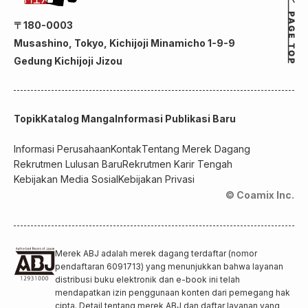
〒180-0003
Musashino, Tokyo, Kichijoji Minamicho 1-9-9
Gedung Kichijoji Jizou
Topik
Katalog Manga
Informasi Publikasi Baru
Informasi Perusahaan
Kontak
Tentang Merek Dagang
Rekrutmen Lulusan Baru
Rekrutmen Karir Tengah
Kebijakan Media Sosial
Kebijakan Privasi
© Coamix Inc.
Merek ABJ adalah merek dagang terdaftar (nomor
pendaftaran 6091713) yang menunjukkan bahwa layanan
distribusi buku elektronik dan e-book ini telah
mendapatkan izin penggunaan konten dari pemegang hak
cipta. Detail tentang merek ABJ dan daftar layanan yang