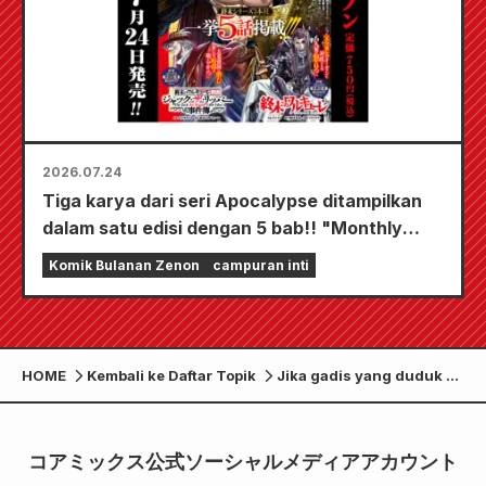
2026.07.24
Tiga karya dari seri Apocalypse ditampilkan
dalam satu edisi dengan 5 bab!! "Monthly
Comic Zenon edisi September 2026" akan
Komik Bulanan Zenon
campuran inti
mulai dijual pada tanggal 24 Juli!!
HOME
Kembali ke Daftar Topik
Jika gadis yang duduk di
sebelahmu adalah gadis
dengan latar belakang
rahasia, Volume 4
コアミックス公式ソーシャルメディアアカウント
“Girlfriend Beyond the
Filter” akan dirilis pada