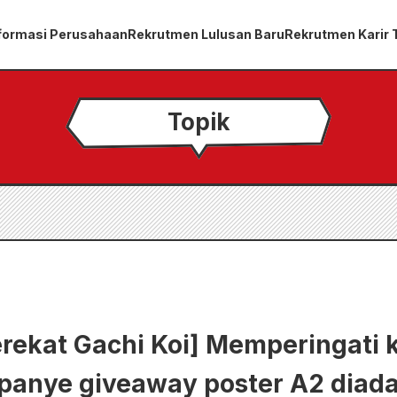
formasi Perusahaan
Rekrutmen Lulusan Baru
Rekrutmen Karir
Topik
erekat Gachi Koi] Memperingati 
panye giveaway poster A2 diada