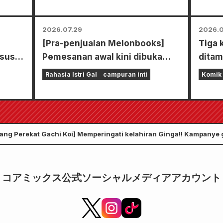
2026.07.29
2026.0
[Pra-penjualan Melonbooks]
Tiga 
sus
Pemesanan awal kini dibuka
ditam
ar"!!
untuk set edisi terbatas dengan
denga
Rahasia Istri Gal
campuran inti
Komik
playmat spesial yang
Zenon
menampilkan ilustrasi Fuyuki
akan 
Tojo yang sangat indah karya
24 Jul
Kudou! Volume 6 terbaru dari
tang Perekat Gachi Koi] Memperingati kelahiran Ginga!! Kampanye 
"The Secret of the Gal Bride"
dijadwalkan rilis pada 20
Oktober!
コアミックス公式ソーシャルメディアアカウント