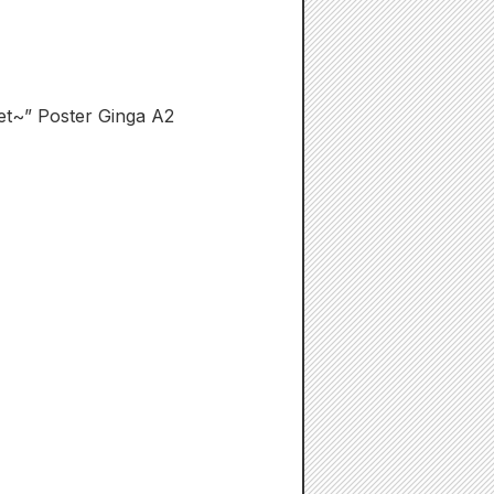
et~” Poster Ginga A2