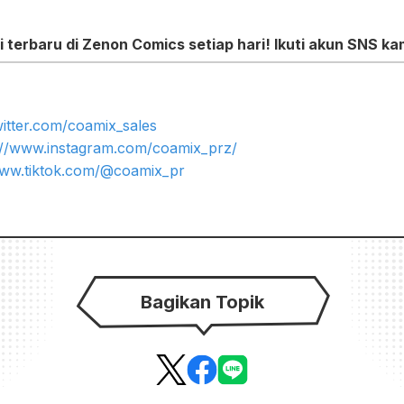
terbaru di Zenon Comics setiap hari! Ikuti akun SNS ka
twitter.com/coamix_sales
://www.instagram.com/coamix_prz/
www.tiktok.com/@coamix_pr
Bagikan Topik