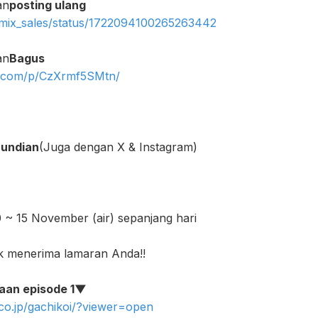
an
posting ulang
oamix_sales/status/1722094100265263442
an
Bagus
m.com/p/CzXrmf5SMtn/
i undian
(Juga dengan X & Instagram)
0 ~ 15 November (air) sepanjang hari
k menerima lamaran Anda!!
an episode 1▼
.co.jp/gachikoi/?viewer=open