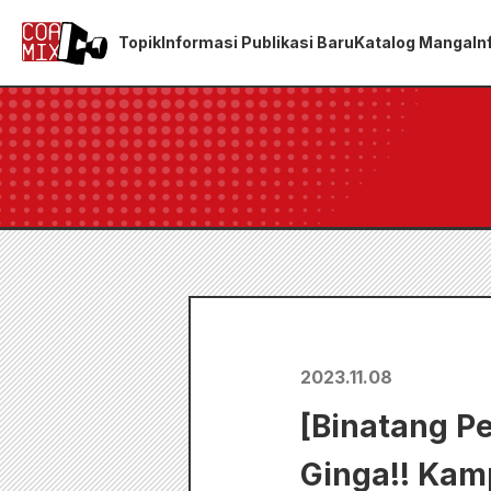
Topik
Informasi Publikasi Baru
Katalog Manga
In
2023.11.08
[Binatang P
Ginga!! Kam