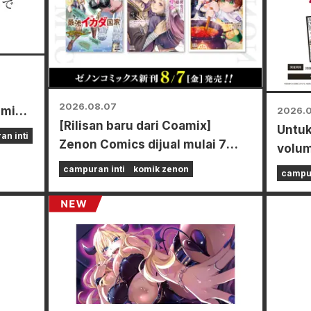
2026.08.07
ami
2026.
[Rilisan baru dari Coamix]
Untuk
n inti
Zenon Comics dijual mulai 7
volum
umi
Agustus (Jumat)!
Power
campuran inti
komik zenon
campur
acara
toko-
neger
mana
kartu
khusus