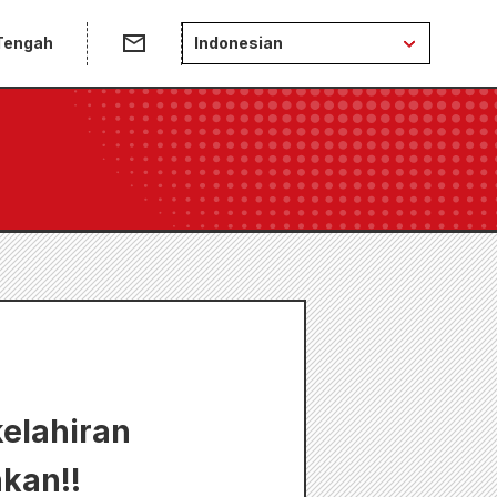
 Tengah
Indonesian
kelahiran
kan!!