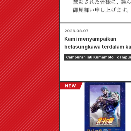
2026.08.07
Kami menyampaikan
belasungkawa terdalam k
kepada semua pihak yang
Campuran inti Kumamoto
campura
terkena dampak Gempa B
Kumamoto 2026.