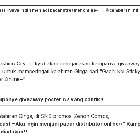
st ~Saya ingin menjadi pacar streamer online~
campuran inti
sashino City, Tokyo) akan mengadakan kampanye giveaway d
untuk memperingati kelahiran Ginga dari "Gachi Koi Stick
r Online~".
mpanye giveaway poster A2 yang cantik!!
lahiran Ginga, di SNS promosi Zenon Comics,
east ~Aku ingin menjadi pacar distributor online~” Ka
 diadakan!!