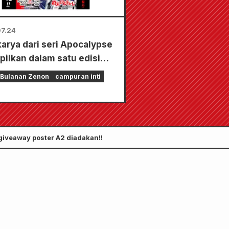
7.24
karya dari seri Apocalypse
pilkan dalam satu edisi
n 5 bab!! "Monthly Comic
 Bulanan Zenon
campuran inti
 edisi September 2026"
mulai dijual pada tanggal
i!!
giveaway poster A2 diadakan!!