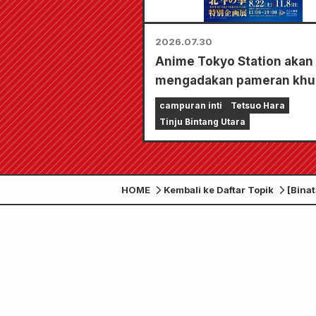
2026.07.30
Anime Tokyo Station akan
mengadakan pameran khu
untuk "Fist of the North St
campuran inti
Tetsuo Hara
Tinju Bintang Utara
HOME
Kembali ke Daftar Topik
[Bina