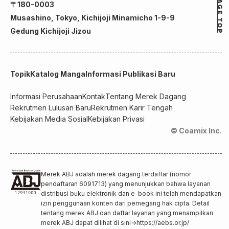
〒180-0003
Musashino, Tokyo, Kichijoji Minamicho 1-9-9
Gedung Kichijoji Jizou
Topik
Katalog Manga
Informasi Publikasi Baru
Informasi Perusahaan
Kontak
Tentang Merek Dagang
Rekrutmen Lulusan Baru
Rekrutmen Karir Tengah
Kebijakan Media Sosial
Kebijakan Privasi
© Coamix Inc.
Merek ABJ adalah merek dagang terdaftar (nomor
pendaftaran 6091713) yang menunjukkan bahwa layanan
distribusi buku elektronik dan e-book ini telah mendapatkan
izin penggunaan konten dari pemegang hak cipta. Detail
tentang merek ABJ dan daftar layanan yang menampilkan
merek ABJ dapat dilihat di sini
→
https://aebs.or.jp/