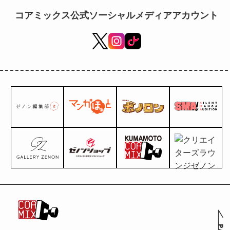
karakter-karakter baru!
コアミックス公式ソーシャルメディアアカウント
Kalung Colantotte TAO α
ARAN
[KENSHIRO/RAOH/REI/JAGI
2025] kini tersedia!