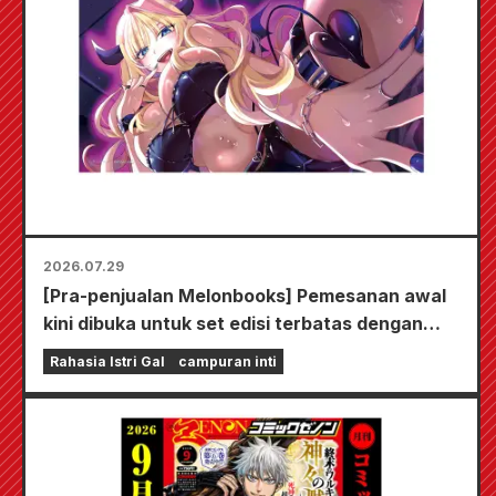
2026.07.29
[Pra-penjualan Melonbooks] Pemesanan awal
kini dibuka untuk set edisi terbatas dengan
playmat spesial yang menampilkan ilustrasi
Rahasia Istri Gal
campuran inti
Fuyuki Tojo yang sangat indah karya Kudou!
Volume 6 terbaru dari "The Secret of the Gal
Bride" dijadwalkan rilis pada 20 Oktober!