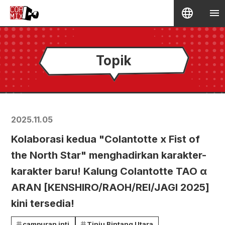
Topik
2025.11.05
Kolaborasi kedua "Colantotte x Fist of
the North Star" menghadirkan karakter-
karakter baru! Kalung Colantotte TAO α
ARAN [KENSHIRO/RAOH/REI/JAGI 2025]
kini tersedia!
campuran inti
Tinju Bintang Utara