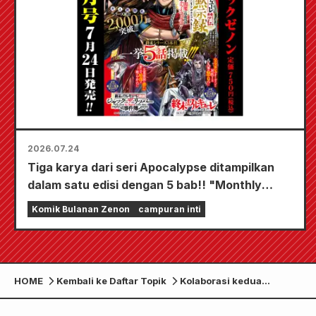
2026.07.24
Tiga karya dari seri Apocalypse ditampilkan
dalam satu edisi dengan 5 bab!! "Monthly
Comic Zenon edisi September 2026" akan
Komik Bulanan Zenon
campuran inti
mulai dijual pada tanggal 24 Juli!!
HOME
Kembali ke Daftar Topik
Kolaborasi kedua
"Colantotte x Fist of the
North Star" menghadirkan