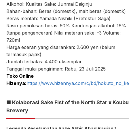
Alkohol: Kualitas Sake: Junmai Daiginju
Bahan-bahan: Beras (domestik), malt beras (domestik)
Beras mentah: Yamada Nishiki (Prefektur Saga)
Rasio pemolesan beras: 50% Kandungan alkohol: 16%
(tanpa pengenceran) Nilai meteran sake: -3 Volume:
720ml
Harga eceran yang disarankan: 2.600 yen (belum
termasuk pajak)
Jumlah terbatas: 4.400 eksemplar
Tanggal mulai pengiriman: Rabu, 23 Juli 2025
Toko Online
Hizenya:
https://www.hizennya.com/c/bd/hokuto_no_k
■ Kolaborasi Sake Fist of the North Star x Koubu
Brewery
Legenda Keselamatan Sake Akhir Abad Bagian 1