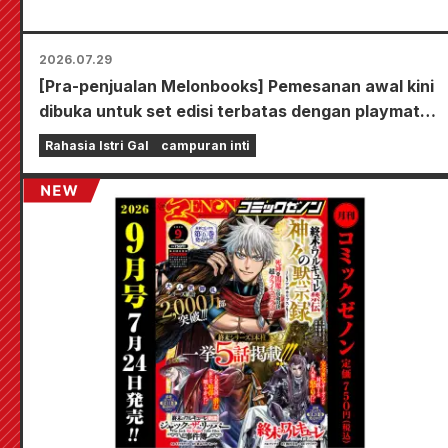
2026.07.29
[Pra-penjualan Melonbooks] Pemesanan awal kini
dibuka untuk set edisi terbatas dengan playmat
spesial yang menampilkan ilustrasi Fuyuki Tojo
Rahasia Istri Gal
campuran inti
yang sangat indah karya Kudou! Volume 6 terbaru
dari "The Secret of the Gal Bride" dijadwalkan
rilis pada 20 Oktober!