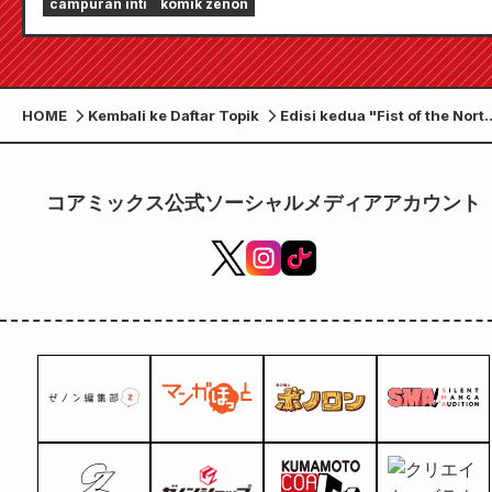
campuran inti
komik zenon
sepenuhnya, termasuk "Pilih bab gratis pertama
Anda" dan "Pembaruan harian"!
HOME
Kembali ke Daftar Topik
Edisi kedua "Fist of the Nort
Star x Mitsutake Brewery
Sake" Yuria kini tersedia
dalam dua varian edisi
コアミックス公式ソーシャルメディアアカウント
terbatas!