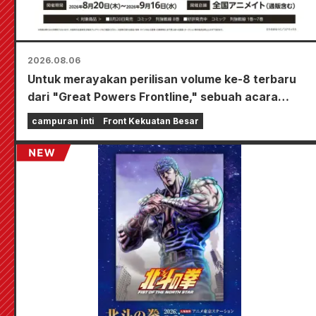
2026.08.06
Untuk merayakan perilisan volume ke-8 terbaru
dari "Great Powers Frontline," sebuah acara
terbatas akan diadakan di toko-toko Animate di
campuran inti
Front Kekuatan Besar
seluruh negeri mulai 20 Agustus, di mana Anda
bisa mendapatkan kartu mini yang digambar
khusus (total 4 jenis)!