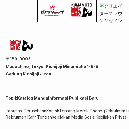
〒180-0003
Musashino, Tokyo, Kichijoji Minamicho 1-9-9
Gedung Kichijoji Jizou
Topik
Katalog Manga
Informasi Publikasi Baru
Informasi Perusahaan
Kontak
Tentang Merek Dagang
Rekrutmen L
Rekrutmen Karir Tengah
Kebijakan Media Sosial
Kebijakan Privasi