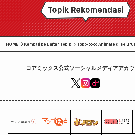
Topik Rekomendasi
HOME
Kembali ke Daftar Topik
Toko-toko Animate di seluru
mengadakan pameran untuk
perilisan volume ketiga edis
"I Was a Former Combat Slave
コアミックス公式ソーシャルメディアアカウ
Dragonman Who Saved Me Is
Sebuah papan visual B6 (tota
diberikan sebagai bonus.