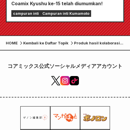
Coamix Kyushu ke-15 telah diumumkan!
campuran inti
Campuran inti Kumamoto
HOME
Kembali ke Daftar Topik
Produk hasil kolaborasi
antara Ryo Saeba dan
pemain Chiba Jets, Fumio
Nishimura, akan segera
コアミックス公式ソーシャルメディアアカウント
dirilis!