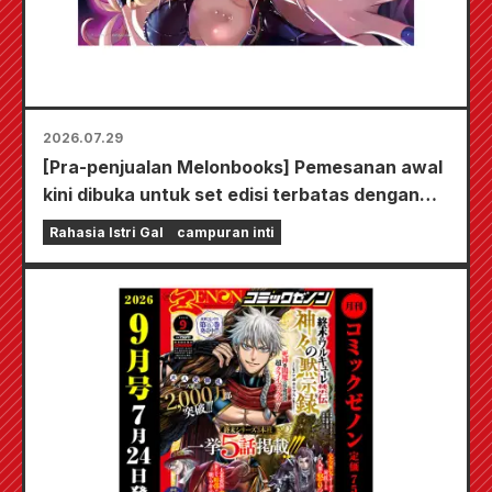
2026.07.29
[Pra-penjualan Melonbooks] Pemesanan awal
kini dibuka untuk set edisi terbatas dengan
playmat spesial yang menampilkan ilustrasi
Rahasia Istri Gal
campuran inti
Fuyuki Tojo yang sangat indah karya Kudou!
Volume 6 terbaru dari "The Secret of the Gal
Bride" dijadwalkan rilis pada 20 Oktober!