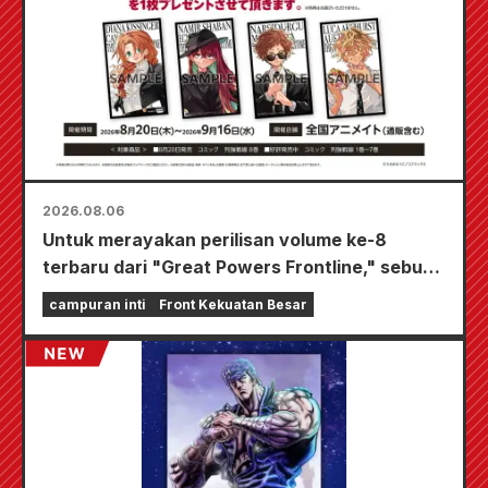
2026.08.06
Untuk merayakan perilisan volume ke-8
terbaru dari "Great Powers Frontline," sebuah
acara terbatas akan diadakan di toko-toko
campuran inti
Front Kekuatan Besar
Animate di seluruh negeri mulai 20 Agustus, di
mana Anda bisa mendapatkan kartu mini yang
digambar khusus (total 4 jenis)!