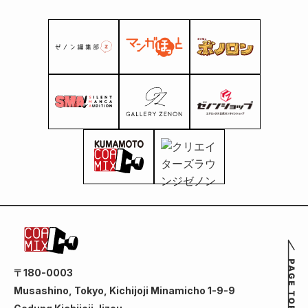
Short Story Collection"
yang dirilis pada hari
yang sama.
〒180-0003
Musashino, Tokyo, Kichijoji Minamicho 1-9-9