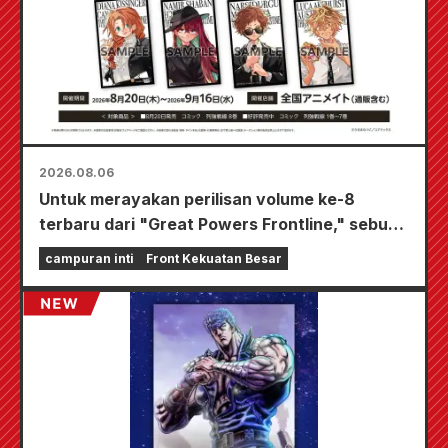
2026.08.06
Untuk merayakan perilisan volume ke-8
terbaru dari "Great Powers Frontline," sebuah
acara terbatas akan diadakan di toko-toko
campuran inti
Front Kekuatan Besar
Animate di seluruh negeri mulai 20 Agustus, di
mana Anda bisa mendapatkan kartu mini yang
digambar khusus (total 4 jenis)!