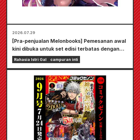
2026.07.29
[Pra-penjualan Melonbooks] Pemesanan awal
kini dibuka untuk set edisi terbatas dengan
playmat spesial yang menampilkan ilustrasi
Rahasia Istri Gal
campuran inti
Fuyuki Tojo yang sangat indah karya Kudou!
Volume 6 terbaru dari "The Secret of the Gal
Bride" dijadwalkan rilis pada 20 Oktober!