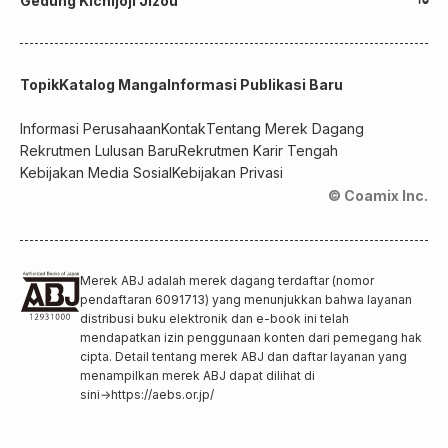
Gedung Kichijoji Jizou
Topik
Katalog Manga
Informasi Publikasi Baru
Informasi Perusahaan
Kontak
Tentang Merek Dagang
Rekrutmen Lulusan Baru
Rekrutmen Karir Tengah
Kebijakan Media Sosial
Kebijakan Privasi
© Coamix Inc.
Merek ABJ adalah merek dagang terdaftar (nomor
pendaftaran 6091713) yang menunjukkan bahwa layanan
distribusi buku elektronik dan e-book ini telah
mendapatkan izin penggunaan konten dari pemegang hak
cipta. Detail tentang merek ABJ dan daftar layanan yang
menampilkan merek ABJ dapat dilihat di
sini
→
https://aebs.or.jp/