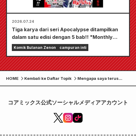
2026.07.24
Tiga karya dari seri Apocalypse ditampilkan
dalam satu edisi dengan 5 bab!! "Monthly
Comic Zenon edisi September 2026" akan
Komik Bulanan Zenon
campuran inti
mulai dijual pada tanggal 24 Juli!!
HOME
Kembali ke Daftar Topik
Mengapa saya terus
menggambar? Karya one-
shot terbaru Fumiyo Kono
"To the Artist" diterbitkan
コアミックス公式ソーシャルメディアアカウント
oleh departemen editorial
Zenon. Buku ini juga
termasuk dalam
"Hijiyama-san, the Sound
of the Stars, the Song of
the Forest: Fumiyo Kono's