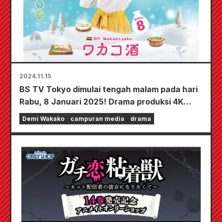
2024.11.15
BS TV Tokyo dimulai tengah malam pada hari
Rabu, 8 Januari 2025! Drama produksi 4K
“Wakako Sake Season 8” akan ditayangkan!!!
Demi Wakako
campuran media
drama
Wakako akan menikmati cita rasa musim
dingin ♪ Menghadirkan kenikmatan
sesungguhnya dari “hanya untuk wanita”