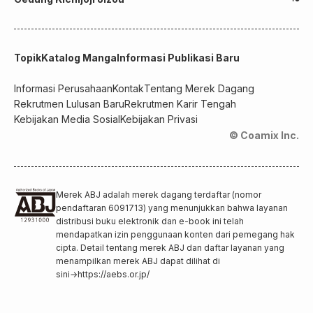
Topik
Katalog Manga
Informasi Publikasi Baru
Informasi Perusahaan
Kontak
Tentang Merek Dagang
Rekrutmen Lulusan Baru
Rekrutmen Karir Tengah
Kebijakan Media Sosial
Kebijakan Privasi
© Coamix Inc.
Merek ABJ adalah merek dagang terdaftar (nomor
pendaftaran 6091713) yang menunjukkan bahwa layanan
distribusi buku elektronik dan e-book ini telah
mendapatkan izin penggunaan konten dari pemegang hak
cipta. Detail tentang merek ABJ dan daftar layanan yang
menampilkan merek ABJ dapat dilihat di
sini
→
https://aebs.or.jp/