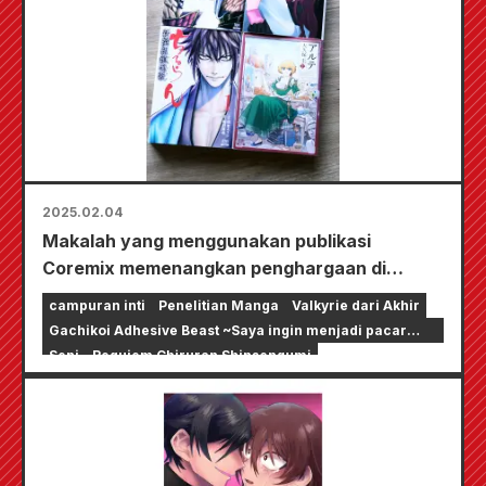
2025.02.04
Makalah yang menggunakan publikasi
Coremix memenangkan penghargaan di
konferensi internasional
campuran inti
Penelitian Manga
Valkyrie dari Akhir
Gachikoi Adhesive Beast ~Saya ingin menjadi pacar
streamer online~
Seni
Requiem Chiruran Shinsengumi