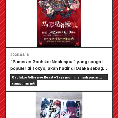
2025.04.18
"Pameran Gachikoi Nenkinjuu," yang sangat
populer di Tokyo, akan hadir di Osaka sebagai
pameran keliling, yang diselenggarakan di
Gachikoi Adhesive Beast ~Saya ingin menjadi pacar
toko Tower Records Abeno Hoop mulai
streamer online~
campuran inti
tanggal 25 Mei.