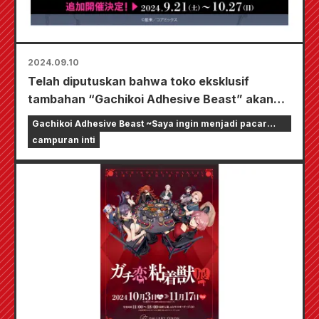
2024.09.10
Telah diputuskan bahwa toko eksklusif
tambahan “Gachikoi Adhesive Beast” akan
diadakan. Barang-barang yang menggunakan
Gachikoi Adhesive Beast ~Saya ingin menjadi pacar
ilustrasi asli oleh penulis Seira akan dijual di 4
streamer online~
campuran inti
toko Animate secara nasional