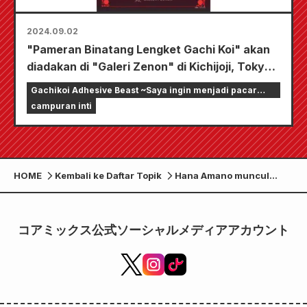
2024.09.02
"Pameran Binatang Lengket Gachi Koi" akan
diadakan di "Galeri Zenon" di Kichijoji, Tokyo
mulai tanggal 3 Oktober (Kamis). Sebanyak 8
Gachikoi Adhesive Beast ~Saya ingin menjadi pacar
"binatang" akan dikumpulkan di sekitar meja
streamer online~
campuran inti
bundar. Ilustrasi asli yang digambar untuk
pameran akan dirilis .
HOME
Kembali ke Daftar Topik
Hana Amano muncul
sebagai Harumi dalam
drama “Gachikoi
Adhesive Beast”!
コアミックス公式ソーシャルメディアアカウント