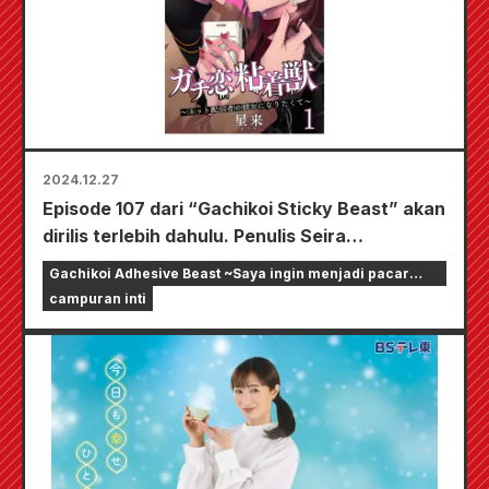
2024.12.27
Episode 107 dari “Gachikoi Sticky Beast” akan
dirilis terlebih dahulu. Penulis Seira
mengumumkan di SNS bahwa episode
Gachikoi Adhesive Beast ~Saya ingin menjadi pacar
berikutnya akan menjadi episode terakhir.
streamer online~
campuran inti