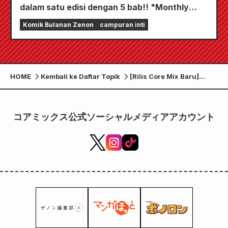
dalam satu edisi dengan 5 bab!! "Monthly
Comic Zenon edisi September 2026" akan
Komik Bulanan Zenon
campuran inti
mulai dijual pada tanggal 24 Juli!!
HOME
Kembali ke Daftar Topik
[Rilis Core Mix Baru]
Zenon Comics mulai
dijual Selasa, 7 Oktober!
コアミックス公式ソーシャルメディアアカウント