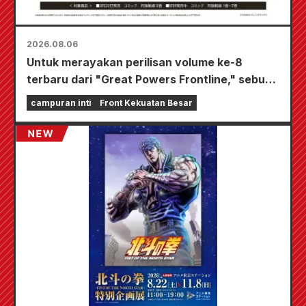
2026.08.06
Untuk merayakan perilisan volume ke-8
terbaru dari "Great Powers Frontline," sebuah
acara terbatas akan diadakan di toko-toko
campuran inti
Front Kekuatan Besar
Animate di seluruh negeri mulai 20 Agustus, di
mana Anda bisa mendapatkan kartu mini yang
digambar khusus (total 4 jenis)!