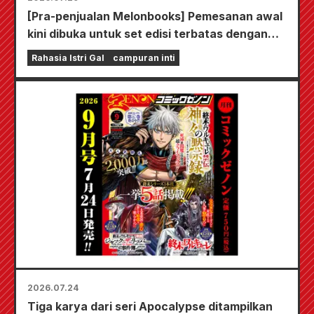
[Pra-penjualan Melonbooks] Pemesanan awal
kini dibuka untuk set edisi terbatas dengan
playmat spesial yang menampilkan ilustrasi
Rahasia Istri Gal
campuran inti
Fuyuki Tojo yang sangat indah karya Kudou!
Volume 6 terbaru dari "The Secret of the Gal
Bride" dijadwalkan rilis pada 20 Oktober!
2026.07.24
Tiga karya dari seri Apocalypse ditampilkan