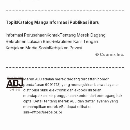
Topik
Katalog Manga
Informasi Publikasi Baru
Informasi Perusahaan
Kontak
Tentang Merek Dagang
Rekrutmen Lulusan Baru
Rekrutmen Karir Tengah
Kebijakan Media Sosial
Kebijakan Privasi
© Coamix Inc.
Merek ABJ adalah merek dagang terdaftar (nomor
pendaftaran 6091713) yang menunjukkan bahwa layanan
distribusi buku elektronik dan e-book ini telah
mendapatkan izin penggunaan konten dari pemegang hak
cipta. Detail tentang merek ABJ dan daftar layanan yang
menampilkan merek ABJ dapat dilihat di
sini
→
https://aebs.or.jp/