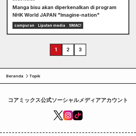
Manga bisu akan diperkenalkan di program
NHK World JAPAN "Imagine-nation"
campuran
Liputan media
SMAC!
1
2
3
Beranda
Topik
コアミックス公式ソーシャルメディアアカウント