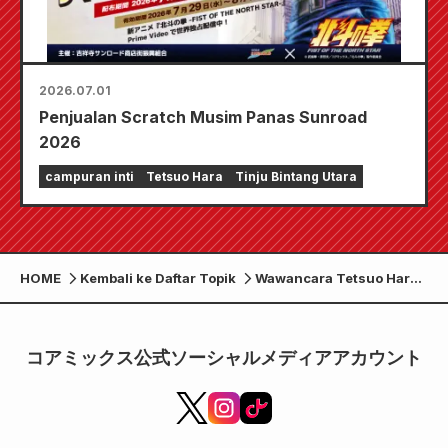
2026.07.01
Penjualan Scratch Musim Panas Sunroad
2026
campuran inti
Tetsuo Hara
Tinju Bintang Utara
HOME
Kembali ke Daftar Topik
Wawancara Tetsuo Hara
diterbitkan di majalah
"pen"
コアミックス公式ソーシャルメディアアカウント