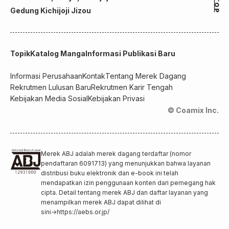
Gedung Kichijoji Jizou
Topik
Katalog Manga
Informasi Publikasi Baru
Informasi Perusahaan
Kontak
Tentang Merek Dagang
Rekrutmen Lulusan Baru
Rekrutmen Karir Tengah
Kebijakan Media Sosial
Kebijakan Privasi
© Coamix Inc.
Merek ABJ adalah merek dagang terdaftar (nomor
pendaftaran 6091713) yang menunjukkan bahwa layanan
distribusi buku elektronik dan e-book ini telah
mendapatkan izin penggunaan konten dari pemegang hak
cipta. Detail tentang merek ABJ dan daftar layanan yang
menampilkan merek ABJ dapat dilihat di
sini
→
https://aebs.or.jp/