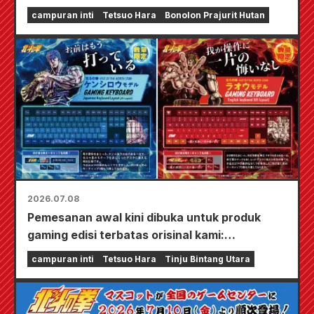
Eleven di seluruh Indonesia!
campuran inti
Tetsuo Hara
Bonolon Prajurit Hutan
2026.07.08
Pemesanan awal kini dibuka untuk produk
gaming edisi terbatas orisinal kami:
"Keyboard & Alas Meja"!
campuran inti
Tetsuo Hara
Tinju Bintang Utara