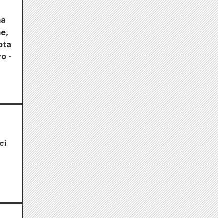
ma
me,
ota
o -
ci