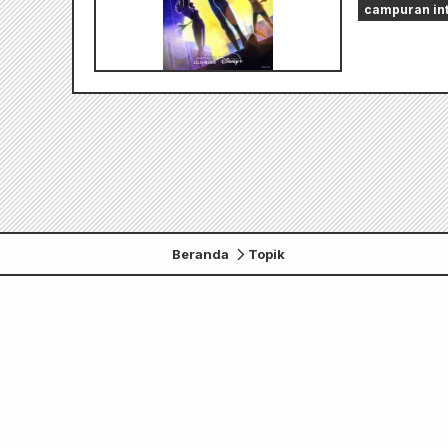
campuran int
Beranda
Topik