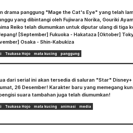
n drama panggung "Mage the Cat's Eye" yang telah la
nggu yang dibintangi oleh Fujiwara Norika, Gouriki Aya
ima Reiko telah diumumkan untuk diputar ulang di tiga k
 Jepang! [September] Fukuoka - Hakataza [Oktober] Toky
ovember] Osaka - Shin-Kabukiza
i
Tsukasa Hojo
mata kucing
panggung
a dari serial ini akan tersedia di saluran "Star" Disney+
Jumat, 26 Desember! Karakter baru yang memegang kun
 pengisi suara tambahan juga telah diumumkan!
i
Tsukasa Hojo
mata kucing
animasi
media