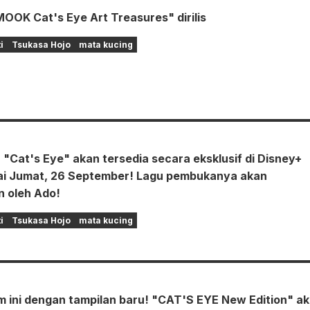
OOK Cat's Eye Art Treasures" dirilis
i
Tsukasa Hojo
mata kucing
 "Cat's Eye" akan tersedia secara eksklusif di Disney+
ai Jumat, 26 September! Lagu pembukanya akan
n oleh Ado!
i
Tsukasa Hojo
mata kucing
m ini dengan tampilan baru! "CAT'S EYE New Edition" a