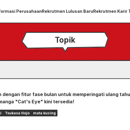
formasi Perusahaan
Rekrutmen Lulusan Baru
Rekrutmen Karir
Topik
 dengan fitur fase bulan untuk memperingati ulang tah
manga "Cat's Eye" kini tersedia!
i
Tsukasa Hojo
mata kucing