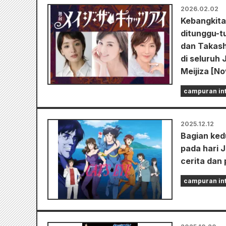
2026.02.02
Kebangkita
ditunggu-tu
dan Takash
di seluruh
Meijiza [N
campuran int
2025.12.12
Bagian kedu
pada hari 
cerita dan
campuran int