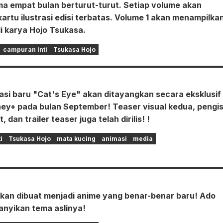
ama empat bulan berturut-turut. Setiap volume akan
kartu ilustrasi edisi terbatas. Volume 1 akan menampilka
sli karya Hojo Tsukasa.
campuran inti
Tsukasa Hojo
asi baru "Cat's Eye" akan ditayangkan secara eksklusif 
ney+ pada bulan September! Teaser visual kedua, pengis
 dan trailer teaser juga telah dirilis! !
i
Tsukasa Hojo
mata kucing
animasi
media
akan dibuat menjadi anime yang benar-benar baru! Ado
nyikan tema aslinya!