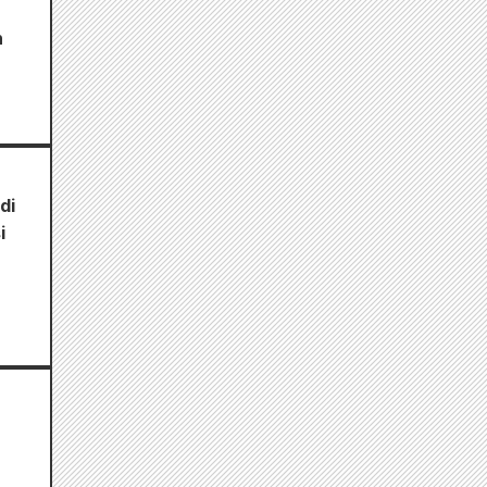
n
di
i