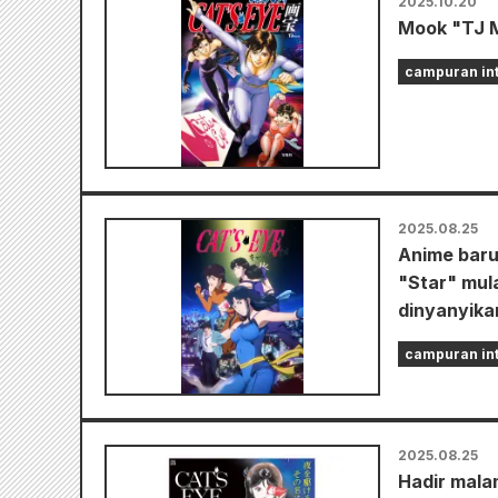
2025.10.20
Mook "TJ M
campuran int
2025.08.25
Anime baru
"Star" mul
dinyanyika
campuran int
2025.08.25
Hadir mala