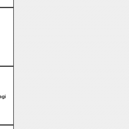
a
agi