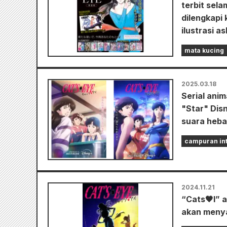
terbit sel
dilengkapi 
ilustrasi a
mata kucing
2025.03.18
Serial anim
"Star" Dis
suara hebat,
campuran int
2024.11.21
“Cats🖤I” 
akan menya