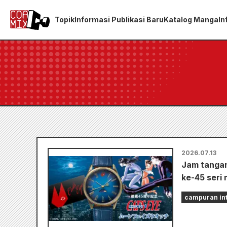
Topik
Informasi Publikasi Baru
Katalog Manga
In
2026.07.13
Jam tangan
ke-45 seri 
campuran int