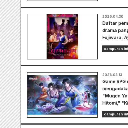
2026.04.30
Daftar pem
drama pang
Fujiwara, A
campuran int
2026.03.13
Game RPG s
mengadakan
"Mugen Yat
Hitomi," "K
campuran int