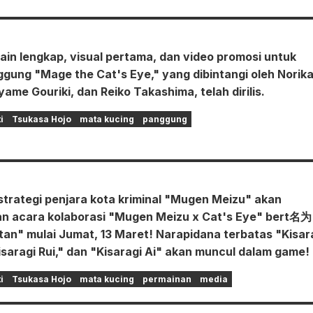
ain lengkap, visual pertama, dan video promosi untuk
gung "Mage the Cat's Eye," yang dibintangi oleh Norik
yame Gouriki, dan Reiko Takashima, telah dirilis.
i
Tsukasa Hojo
mata kucing
panggung
trategi penjara kota kriminal "Mugen Meizu" akan
 acara kolaborasi "Mugen Meizu x Cat's Eye" bert名为
an" mulai Jumat, 13 Maret! Narapidana terbatas "Kisar
isaragi Rui," dan "Kisaragi Ai" akan muncul dalam game!
i
Tsukasa Hojo
mata kucing
permainan
media