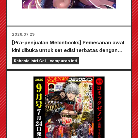
2026.07.29
[Pra-penjualan Melonbooks] Pemesanan awal
kini dibuka untuk set edisi terbatas dengan
playmat spesial yang menampilkan ilustrasi
Rahasia Istri Gal
campuran inti
Fuyuki Tojo yang sangat indah karya Kudou!
Volume 6 terbaru dari "The Secret of the Gal
Bride" dijadwalkan rilis pada 20 Oktober!