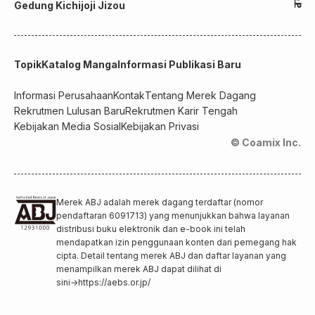
Gedung Kichijoji Jizou
Topik
Katalog Manga
Informasi Publikasi Baru
Informasi Perusahaan
Kontak
Tentang Merek Dagang
Rekrutmen Lulusan Baru
Rekrutmen Karir Tengah
Kebijakan Media Sosial
Kebijakan Privasi
© Coamix Inc.
Merek ABJ adalah merek dagang terdaftar (nomor
pendaftaran 6091713) yang menunjukkan bahwa layanan
distribusi buku elektronik dan e-book ini telah
mendapatkan izin penggunaan konten dari pemegang hak
cipta. Detail tentang merek ABJ dan daftar layanan yang
menampilkan merek ABJ dapat dilihat di
sini
→
https://aebs.or.jp/