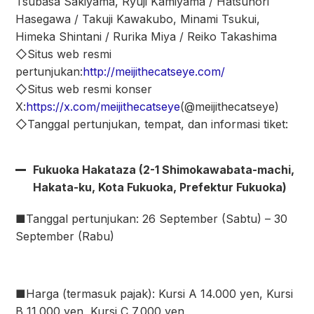
Tsubasa Sakiyama, Ryuji Kamiyama / Hatsunori
Hasegawa / Takuji Kawakubo, Minami Tsukui,
Himeka Shintani / Rurika Miya / Reiko Takashima
◇Situs web resmi
pertunjukan:
http://meijithecatseye.com/
◇Situs web resmi konser
X:
https://x.com/meijithecatseye
(@meijithecatseye)
◇Tanggal pertunjukan, tempat, dan informasi tiket:
Fukuoka Hakataza (2-1 Shimokawabata-machi,
Hakata-ku, Kota Fukuoka, Prefektur Fukuoka)
■Tanggal pertunjukan: 26 September (Sabtu) – 30
September (Rabu)
■Harga (termasuk pajak): Kursi A 14.000 yen, Kursi
B 11.000 yen, Kursi C 7.000 yen