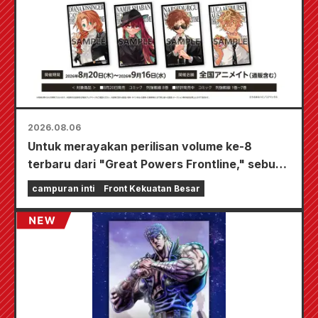
2026.08.06
Untuk merayakan perilisan volume ke-8
terbaru dari "Great Powers Frontline," sebuah
acara terbatas akan diadakan di toko-toko
campuran inti
Front Kekuatan Besar
Animate di seluruh negeri mulai 20 Agustus, di
mana Anda bisa mendapatkan kartu mini yang
digambar khusus (total 4 jenis)!