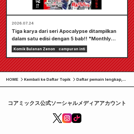
2026.07.24
Tiga karya dari seri Apocalypse ditampilkan
dalam satu edisi dengan 5 bab!! "Monthly
Comic Zenon edisi September 2026" akan
Komik Bulanan Zenon
campuran inti
mulai dijual pada tanggal 24 Juli!!
HOME
Kembali ke Daftar Topik
Daftar pemain lengkap,
visual pertama, dan video
promosi untuk drama
panggung "Mage the
コアミックス公式ソーシャルメディアアカウント
Cat's Eye," yang
dibintangi oleh Norika
Fujiwara, Ayame Gouriki,
dan Reiko Takashima,
telah dirilis.