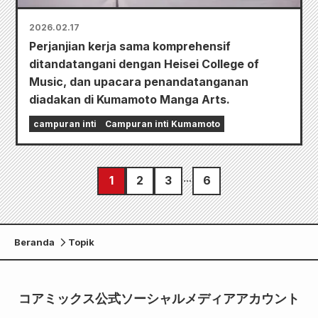
2026.02.17
Perjanjian kerja sama komprehensif
ditandatangani dengan Heisei College of
Music, dan upacara penandatanganan
diadakan di Kumamoto Manga Arts.
campuran inti
Campuran inti Kumamoto
1
2
3
6
Beranda
Topik
コアミックス公式ソーシャルメディアアカウント