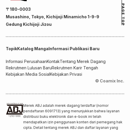
〒180-0003
Musashino, Tokyo, Kichijoji Minamicho 1-9-9
Gedung Kichijoji Jizou
Topik
Katalog Manga
Informasi Publikasi Baru
Informasi Perusahaan
Kontak
Tentang Merek Dagang
Rekrutmen Lulusan Baru
Rekrutmen Karir Tengah
Kebijakan Media Sosial
Kebijakan Privasi
© Coamix Inc.
Merek ABJ adalah merek dagang terdaftar (nomor
pendaftaran 6091713) yang menunjukkan bahwa layanan
distribusi buku elektronik dan e-book ini telah
mendapatkan izin penggunaan konten dari pemegang hak
cipta. Detail tentang merek ABJ dan daftar layanan yang