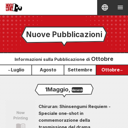
Nuove Pubblicazioni
Ottobre
Informazioni sulla Pubblicazione di
Luglio
Agosto
Settembre
Ottobre
～
～
1
Maggio
,
Venerdì
Chiruran: Shinsengumi Requiem -
Speciale one-shot in
commemorazione della
trasmissione del drama