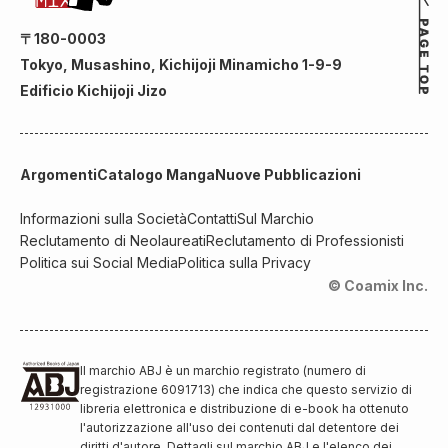
〒180-0003
Tokyo, Musashino, Kichijoji Minamicho 1-9-9
Edificio Kichijoji Jizo
Argomenti
Catalogo Manga
Nuove Pubblicazioni
Informazioni sulla Società
Contatti
Sul Marchio
Reclutamento di Neolaureati
Reclutamento di Professionisti
Politica sui Social Media
Politica sulla Privacy
© Coamix Inc.
Il marchio ABJ è un marchio registrato (numero di
registrazione 6091713) che indica che questo servizio di
libreria elettronica e distribuzione di e-book ha ottenuto
l'autorizzazione all'uso dei contenuti dal detentore dei
diritti d'autore. Dettagli sul marchio ABJ e l'elenco dei