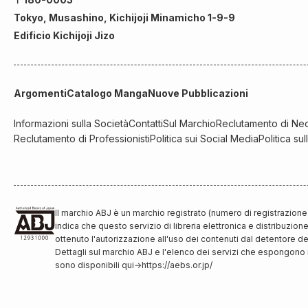
Tokyo, Musashino, Kichijoji Minamicho 1-9-9
Edificio Kichijoji Jizo
Argomenti
Catalogo Manga
Nuove Pubblicazioni
Informazioni sulla Società
Contatti
Sul Marchio
Reclutamento di Neo
Reclutamento di Professionisti
Politica sui Social Media
Politica su
Il marchio ABJ è un marchio registrato (numero di registrazion
indica che questo servizio di libreria elettronica e distribuzio
ottenuto l'autorizzazione all'uso dei contenuti dal detentore dei 
Dettagli sul marchio ABJ e l'elenco dei servizi che espongono 
sono disponibili qui
→
https://aebs.or.jp/